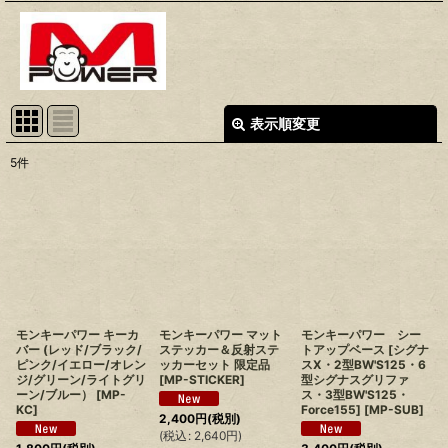
表示順変更
閉じる
5
件
表示数
:
並び順
:
絞り込む
モンキーパワー キーカ
モンキーパワー マット
モンキーパワー シー
バー (レッド/ブラック/
ステッカー＆反射ステ
トアップベース [シグナ
ピンク/イエロー/オレン
ッカーセット 限定品
スX・2型BW'S125・6
ジ/グリーン/ライトグリ
[
MP-STICKER
]
型シグナスグリファ
ーン/ブルー）
[
MP-
ス・3型BW'S125・
KC
]
Force155]
[
MP-SUB
]
2,400
円
(税別)
(
税込
:
2,640
円
)