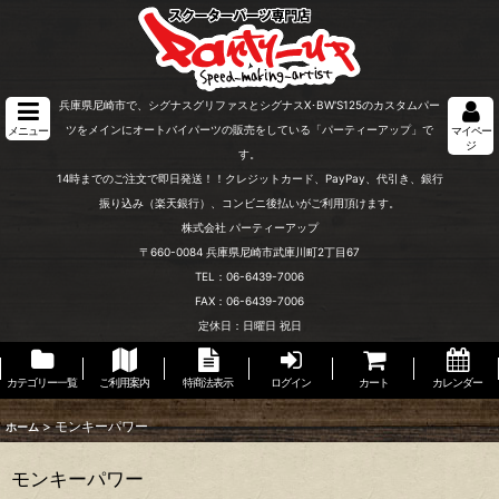
兵庫県尼崎市で、シグナスグリファスとシグナスX･BW'S125のカスタムパー
ツをメインにオートバイパーツの販売をしている「パーティーアップ」で
メニュー
マイペー
ジ
す。
14時までのご注文で即日発送！！クレジットカード、PayPay、代引き、銀行
振り込み（楽天銀行）、コンビニ後払いがご利用頂けます。
株式会社 パーティーアップ
〒660-0084 兵庫県尼崎市武庫川町2丁目67
TEL：06-6439-7006
FAX：06-6439-7006
定休日：日曜日 祝日
カテゴリー一覧
ご利用案内
特商法表示
ログイン
カート
カレンダー
>
モンキーパワー
ホーム
モンキーパワー