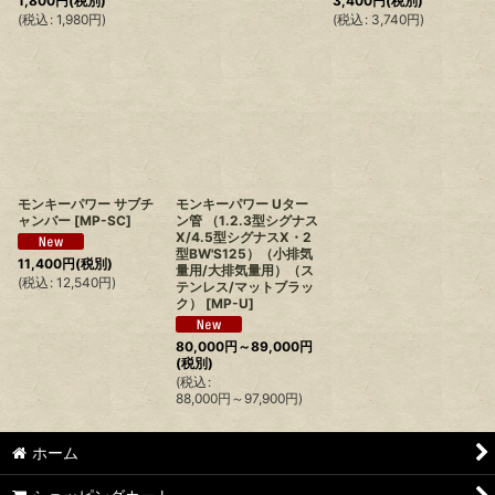
1,800
円
(税別)
3,400
円
(税別)
(
税込
:
1,980
円
)
(
税込
:
3,740
円
)
モンキーパワー サブチ
モンキーパワー Uター
ャンバー
[
MP-SC
]
ン管 （1.2.3型シグナス
X/4.5型シグナスX・2
型BW'S125）（小排気
11,400
円
(税別)
量用/大排気量用）（ス
(
税込
:
12,540
円
)
テンレス/マットブラッ
ク）
[
MP-U
]
80,000
円
～89,000
円
(税別)
(
税込
:
88,000
円
～97,900
円
)
ホーム