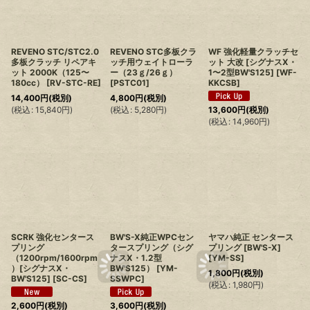
REVENO STC/STC2.0
REVENO STC多板クラ
WF 強化軽量クラッチセ
多板クラッチ リペアキ
ッチ用ウェイトローラ
ット 大改 [シグナスX・
ット 2000K（125〜
ー（23ｇ/26ｇ）
1〜2型BW'S125]
[
WF-
180cc）
[
RV-STC-RE
]
[
PSTC01
]
KKCSB
]
14,400
円
(税別)
4,800
円
(税別)
(
税込
:
15,840
円
)
(
税込
:
5,280
円
)
13,600
円
(税別)
(
税込
:
14,960
円
)
SCRK 強化センタース
BW'S-X純正WPCセン
ヤマハ純正 センタース
プリング
タースプリング（シグ
プリング [BW'S-X]
（1200rpm/1600rpm
ナスX・1.2型
[
YM-SS
]
）[シグナスX・
BW'S125）
[
YM-
1,800
円
(税別)
BW'S125]
[
SC-CS
]
SSWPC
]
(
税込
:
1,980
円
)
2,600
円
(税別)
3,600
円
(税別)