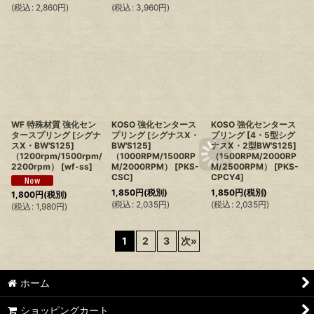
(
税込
:
2,860
円
)
(
税込
:
3,960
円
)
WF 特殊材質 強化セン
KOSO 強化センタース
KOSO 強化センタース
タースプリング [シグナ
プリング [シグナスX・
プリング [4・5型シグ
スX・BW'S125]
BW'S125]
ナスX・2型BW'S125]
（1200rpm/1500rpm/
（1000RPM/1500RP
（1500RPM/2000RP
2200rpm）
[
wf-ss
]
M/2000RPM）
[
PKS-
M/2500RPM）
[
PKS-
CSC
]
CPCY4
]
1,850
円
(税別)
1,850
円
(税別)
1,800
円
(税別)
(
税込
:
2,035
円
)
(
税込
:
2,035
円
)
(
税込
:
1,980
円
)
1
2
3
次
»
ホーム
ショッピングカート