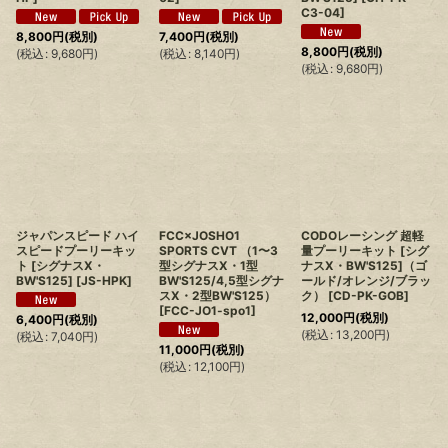
C3-04
]
8,800
円
(税別)
7,400
円
(税別)
8,800
円
(税別)
(
税込
:
9,680
円
)
(
税込
:
8,140
円
)
(
税込
:
9,680
円
)
ジャパンスピード ハイ
FCC×JOSHO1
CODOレーシング 超軽
スピードプーリーキッ
SPORTS CVT （1〜3
量プーリーキット [シグ
ト [シグナスX・
型シグナスX・1型
ナスX・BW'S125]（ゴ
BW'S125]
[
JS-HPK
]
BW'S125/4,5型シグナ
ールド/オレンジ/ブラッ
スX・2型BW'S125）
ク）
[
CD-PK-GOB
]
[
FCC-JO1-spo1
]
12,000
円
(税別)
6,400
円
(税別)
(
税込
:
13,200
円
)
(
税込
:
7,040
円
)
11,000
円
(税別)
(
税込
:
12,100
円
)