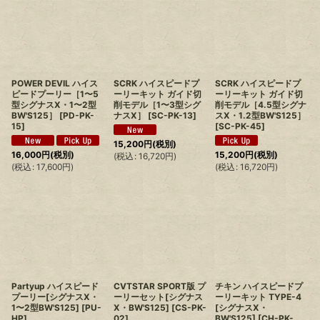
POWER DEVIL ハイス
SCRK ハイスピードプ
SCRK ハイスピードプ
ピードプーリー［1〜5
ーリーキット ガイド切
ーリーキット ガイド切
型シグナスX・1〜2型
削モデル［1〜3型シグ
削モデル［4.5型シグナ
BW'S125］
[
PD-PK-
ナスX］
[
SC-PK-13
]
スX・1.2型BW'S125］
15
]
[
SC-PK-45
]
15,200
円
(税別)
16,000
円
(税別)
15,200
円
(税別)
(
税込
:
16,720
円
)
(
税込
:
17,600
円
)
(
税込
:
16,720
円
)
Partyup ハイスピード
CVTSTAR SPORT版 プ
チキン ハイスピードプ
プーリー[シグナスX・
ーリーセット[シグナス
ーリーキット TYPE-4
1〜2型BW'S125]
[
PU-
X・BW'S125]
[
CS-PK-
[シグナスX・
HP
]
02
]
BW'S125]
[
CH-PK-