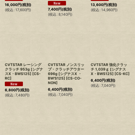
16,000
円
(税別)
13,600
円
(税別)
7,400
円
(税別)
(
税込
:
17,600
円
)
(
税込
:
14,960
円
)
(
税込
:
8,140
円
)
CVTSTAR レーシング
CVTSTAR ノンスリッ
CVTSTAR 強化クラッ
クラッチ 953g [シグナ
プ・クラッチアウター
チ 1,039ｇ [シグナス
スX・BWS125]
[
CS-
696g [シグナスX ・
X・BWS125]
[
CS-KC
]
RC
]
BW'S125]
[
CS-CO-
6,400
円
(税別)
NON
]
(
税込
:
7,040
円
)
6,400
円
(税別)
6,800
円
(税別)
(
税込
:
7,040
円
)
(
税込
:
7,480
円
)