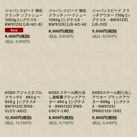
ジャパンスピード 強化
ジャパンスピード 強化
ジャパンスピード クラ
クラッチ ソフトシュー
クラッチ ハードシュー
ッチアウター 730g [シ
1003g [シグナスX・
1005g [シグナスX・
グナスX ・BW'S125]
BW'S125]
[
JS-KC-S
]
BW'S125]
[
JS-KC-H
]
[
JS-CO
]
6,000
円
(税別)
5,500
円
(税別)
(
税込
:
6,600
円
)
(
税込
:
6,050
円
)
6,000
円
(税別)
(
税込
:
6,600
円
)
KOSO アジャスタブル
KOSO スチール削り出
KOSOスチール削り出し
クラッチ2 883ｇ〜
し超軽量ブラックアウ
アウター ブラックアウ
928ｇ [シグナスX・
ター 490ｇ [シグナス
ター 608g [シグナス
BW’S125]
[
PKS-
X・BWS125]
[
PKS-
X・BWS125]
CLCY-AD2
]
COCY-LW
]
[
PNXC125-156
]
12,900
円
(税別)
8,900
円
(税別)
5,900
円
(税別)
(
税込
:
14,190
円
)
(
税込
:
9,790
円
)
(
税込
:
6,490
円
)