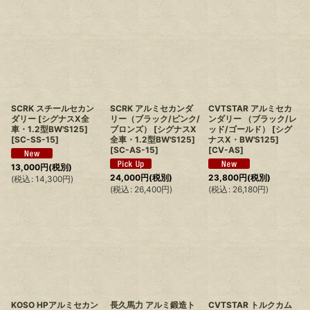
SCRK スチールセカン
SCRK アルミセカンダ
CVTSTAR アルミセカ
ダリー [シグナスX全
リー（ブラック/ピンク/
ンダリー （ブラック/レ
車・1.2型BW'S125]
ブロンズ） [シグナスX
ッド/ゴールド） [シグ
[
SC-SS-15
]
全車・1.2型BW'S125]
ナスX・BW'S125]
[
SC-AS-15
]
[
CV-AS
]
13,000
円
(税別)
24,000
円
(税別)
23,800
円
(税別)
(
税込
:
14,300
円
)
(
税込
:
26,400
円
)
(
税込
:
26,180
円
)
KOSO HPアルミセカン
長久馬力 アルミ鍛造ト
CVTSTAR トルクカム