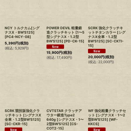
NCY トルクカム[シグ
POWER DEVIL 軽量鍛
SCRK 強化クラッチキ
ナスX・BW'S125]
造クラッチキット [1〜5
ットチタンカラー [シグ
[
PC4-NCY-08
]
型シグナスX・1.2型
ナスX全車・1.2型
BW'S125]
[
PD-CK-15
]
BW'S125]
[
SC-CKTI-
5,390
円
(税別)
15
]
(
税込
:
5,929
円
)
15,900
円
(税別)
20,000
円
(税別)
(
税込
:
17,490
円
)
(
税込
:
22,000
円
)
SCRK 競技版強化クラ
CVTSTAR クラッチア
WF 強化軽量クラッチセ
ッチキット [シグナスX
ウター鍛造Type2
ット [シグナスX・1〜2
全車・1.2型BW'S125]
640g [シグナスX・1〜
型BW'S125]
[
WF-
[
SC-CKR-15
]
2型BW'S125]
[
CS-
KKCS
]
COT2-15
]