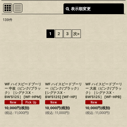
表示順変更
閉じる
139
件
サブカテゴリ
:
1
2
3
次
»
表示数
:
並び順
:
絞り込む
WF ハイスピードプーリ
WF ハイスピードプーリ
WF ハイスピードプーリ
ー 中改（ピンク/ブラッ
ー（ピンク/ブラック）
ー 大改（ピンク/ブラッ
ク）［シグナスX・
[シグナスX・
ク）［シグナスX・
BW'S125］
[
WF-HPM
]
BW'S125]
[
WF-HP
]
BW'S125］
[
WF-HPB
]
10,000
円
(税別)
10,000
円
(税別)
10,000
円
(税別)
(
税込
:
11,000
円
)
(
税込
:
11,000
円
)
(
税込
:
11,000
円
)