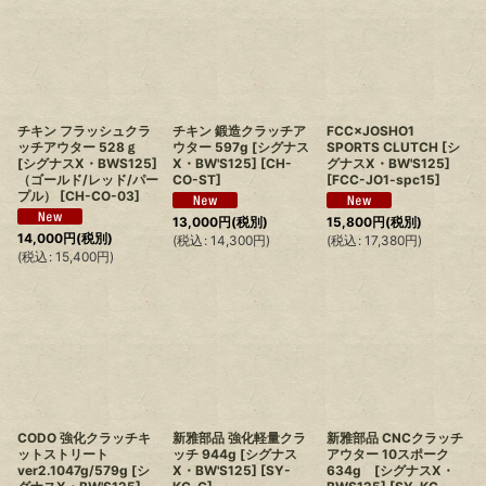
チキン フラッシュクラ
チキン 鍛造クラッチア
FCC×JOSHO1
ッチアウター 528ｇ
ウター 597g [シグナス
SPORTS CLUTCH [シ
[シグナスX・BWS125]
X・BW'S125]
[
CH-
グナスX・BW'S125]
（ゴールド/レッド/パー
CO-ST
]
[
FCC-JO1-spc15
]
プル）
[
CH-CO-03
]
13,000
円
(税別)
15,800
円
(税別)
14,000
円
(税別)
(
税込
:
14,300
円
)
(
税込
:
17,380
円
)
(
税込
:
15,400
円
)
CODO 強化クラッチキ
新雅部品 強化軽量クラ
新雅部品 CNCクラッチ
ットストリート
ッチ 944g [シグナス
アウター 10スポーク
ver2.1047g/579g [シ
X・BW'S125]
[
SY-
634g [シグナスX・