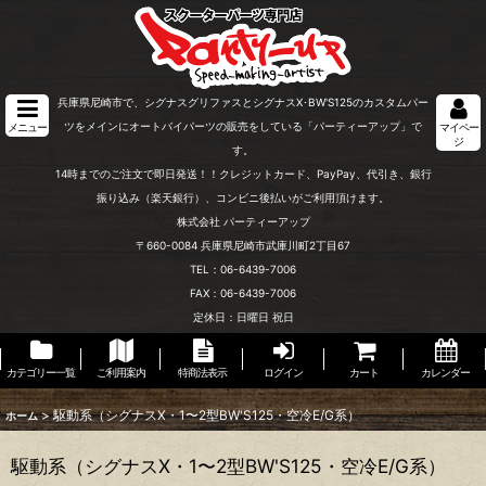
兵庫県尼崎市で、シグナスグリファスとシグナスX･BW'S125のカスタムパー
ツをメインにオートバイパーツの販売をしている「パーティーアップ」で
メニュー
マイペー
ジ
す。
14時までのご注文で即日発送！！クレジットカード、PayPay、代引き、銀行
振り込み（楽天銀行）、コンビニ後払いがご利用頂けます。
株式会社 パーティーアップ
〒660-0084 兵庫県尼崎市武庫川町2丁目67
TEL：06-6439-7006
FAX：06-6439-7006
定休日：日曜日 祝日
カテゴリー一覧
ご利用案内
特商法表示
ログイン
カート
カレンダー
>
駆動系（シグナスX・1〜2型BW'S125・空冷E/G系）
ホーム
駆動系（シグナスX・1〜2型BW'S125・空冷E/G系）