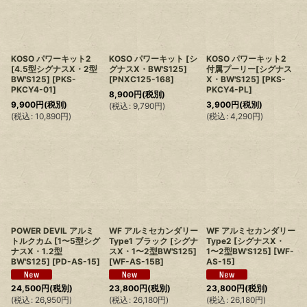
KOSO パワーキット2
KOSO パワーキット [シ
KOSO パワーキット2
[4.5型シグナスX・2型
グナスX・BW'S125]
付属プーリー[シグナス
BW'S125]
[
PKS-
[
PNXC125-168
]
X・BW'S125]
[
PKS-
PKCY4-01
]
PKCY4-PL
]
8,900
円
(税別)
9,900
円
(税別)
3,900
円
(税別)
(
税込
:
9,790
円
)
(
税込
:
10,890
円
)
(
税込
:
4,290
円
)
POWER DEVIL アルミ
WF アルミセカンダリー
WF アルミセカンダリー
トルクカム [1〜5型シグ
Type1 ブラック [シグナ
Type2 [シグナスX・
ナスX・1.2型
スX・1〜2型BW'S125]
1〜2型BW'S125]
[
WF-
BW'S125]
[
PD-AS-15
]
[
WF-AS-15B
]
AS-15
]
24,500
円
(税別)
23,800
円
(税別)
23,800
円
(税別)
(
税込
:
26,950
円
)
(
税込
:
26,180
円
)
(
税込
:
26,180
円
)