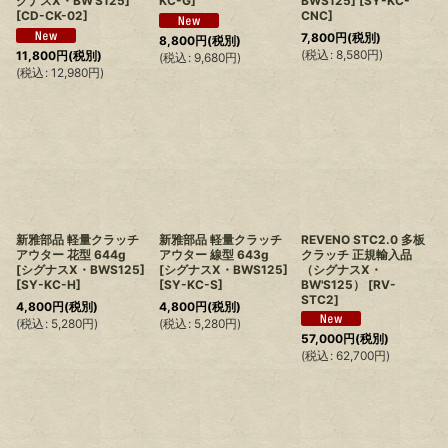
グナスX・BW'S125]
KC-G
]
BWS125]
[
SY-KC-
[
CD-CK-02
]
CNC
]
7,800
円
(税別)
8,800
円
(税別)
(
税込
:
8,580
円
)
11,800
円
(税別)
(
税込
:
9,680
円
)
(
税込
:
12,980
円
)
新雅部品 軽量クラッチ
新雅部品 軽量クラッチ
REVENO STC2.0 多板
アウター 花型 644g
アウター 線型 643g
クラッチ 正規輸入品
[シグナスX・BWS125]
[シグナスX・BWS125]
（シグナスX・
[
SY-KC-H
]
[
SY-KC-S
]
BW'S125）
[
RV-
STC2
]
4,800
円
(税別)
4,800
円
(税別)
(
税込
:
5,280
円
)
(
税込
:
5,280
円
)
57,000
円
(税別)
(
税込
:
62,700
円
)