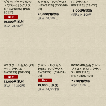
ダリー(ブラック/レッ
ルクカム [シグナスX
[シグナスX・
ド/ブルー) [シグナス
・BW'S125]
[
TYK-DR-
BW'S125]
[
CS-TC
]
X・BW'S125]
[
PKS-
01
]
13,000
円
(税別)
SCCY
]
28,800
円
(税別)
(
税込
:
14,300
円
)
(
税込
:
31,680
円
)
19,800
円
(税別)
(
税込
:
21,780
円
)
WF スチールセカンダリ
チキン トルクカム
KOSO×KN企画 チャン
ー [シグナスX ・
Type2［シグナスX ・
プトルクカム[シグナス
BW'S125]
[
WF-SS
]
BW'S125］
[
CH-DR-
X・BW'S125]
01
]
[
PNXC125-171
]
7,270
円
(税別)
13,000
円
(税別)
(
税込
:
7,997
円
)
13,000
円
(税別)
(
税込
:
14,300
円
)
(
税込
:
14,300
円
)