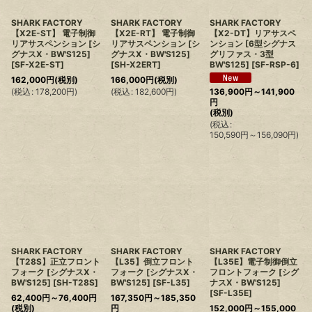
SHARK FACTORY
SHARK FACTORY
SHARK FACTORY
【X2E-ST】 電子制御
【X2E-RT】 電子制御
【X2-DT】リアサスペ
リアサスペンション [シ
リアサスペンション [シ
ンション [6型シグナス
グナスX・BW'S125]
グナスX・BW'S125]
グリファス・3型
[
SF-X2E-ST
]
[
SH-X2ERT
]
BW'S125]
[
SF-RSP-6
]
162,000
円
(税別)
166,000
円
(税別)
(
税込
:
178,200
円
)
(
税込
:
182,600
円
)
136,900
円
～141,900
円
(税別)
(
税込
:
150,590
円
～156,090
円
)
SHARK FACTORY
SHARK FACTORY
SHARK FACTORY
【T28S】正立フロント
【L35】倒立フロント
【L35E】電子制御倒立
フォーク [シグナスX・
フォーク [シグナスX・
フロントフォーク [シグ
BW'S125]
[
SH-T28S
]
BW'S125]
[
SF-L35
]
ナスX・BW'S125]
[
SF-L35E
]
62,400
円
～76,400
円
167,350
円
～185,350
(税別)
円
152,000
円
～155,000