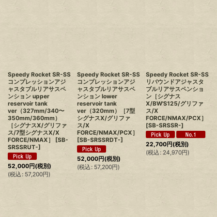
Speedy Rocket SR-SS
Speedy Rocket SR-SS
Speedy Rocket SR-SS
コンプレッションアジ
コンプレッションアジ
リバウンドアジャスタ
ャスタブルリアサスペ
ャスタブルリアサスペ
ブルリアサスペンショ
ンション upper
ンション lower
ン［シグナス
reservoir tank
reservoir tank
X/BW'S125/グリファ
ver（327mm/340〜
ver（320mm）［7型
ス/X
350mm/360mm）
シグナスX/グリファ
FORCE/NMAX/PCX］
［シグナスX/グリファ
ス/X
[
SB-SRSSR-
]
ス/7型シグナスX/X
FORCE/NMAX/PCX］
FORCE/NMAX］
[
SB-
[
SB-SRSSRDT-
]
22,700
円
(税別)
SRSSRUT-
]
(
税込
:
24,970
円
)
52,000
円
(税別)
52,000
円
(税別)
(
税込
:
57,200
円
)
(
税込
:
57,200
円
)