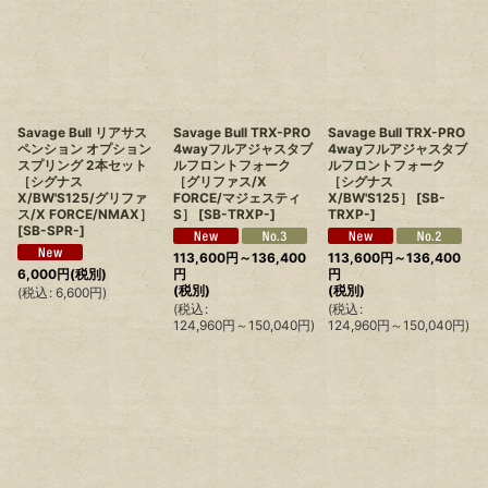
Savage Bull リアサス
Savage Bull TRX-PRO
Savage Bull TRX-PRO
ペンション オプション
4wayフルアジャスタブ
4wayフルアジャスタブ
スプリング 2本セット
ルフロントフォーク
ルフロントフォーク
［シグナス
［グリファス/X
［シグナス
X/BW'S125/グリファ
FORCE/マジェスティ
X/BW'S125］
[
SB-
ス/X FORCE/NMAX］
S］
[
SB-TRXP-
]
TRXP-
]
[
SB-SPR-
]
113,600
円
～136,400
113,600
円
～136,400
6,000
円
(税別)
円
円
(税別)
(税別)
(
税込
:
6,600
円
)
(
税込
:
(
税込
:
124,960
円
～150,040
円
)
124,960
円
～150,040
円
)