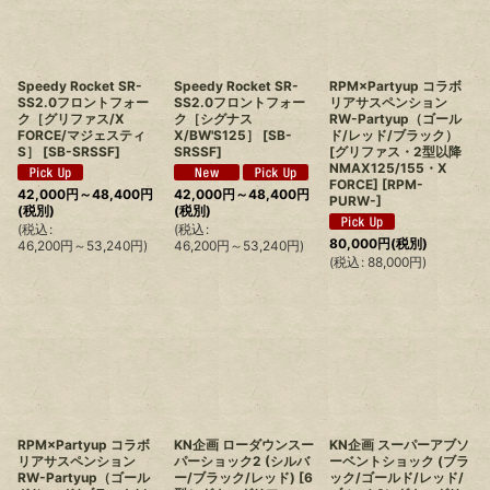
Speedy Rocket SR-
Speedy Rocket SR-
RPM×Partyup コラボ
SS2.0フロントフォー
SS2.0フロントフォー
リアサスペンション
ク［グリファス/X
ク［シグナス
RW-Partyup（ゴール
FORCE/マジェスティ
X/BW'S125］
[
SB-
ド/レッド/ブラック）
S］
[
SB-SRSSF
]
SRSSF
]
[グリファス・2型以降
NMAX125/155・X
FORCE]
[
RPM-
42,000
円
～48,400
円
42,000
円
～48,400
円
PURW-
]
(税別)
(税別)
(
税込
:
(
税込
:
80,000
円
(税別)
46,200
円
～53,240
円
)
46,200
円
～53,240
円
)
(
税込
:
88,000
円
)
RPM×Partyup コラボ
KN企画 ローダウンスー
KN企画 スーパーアブソ
リアサスペンション
パーショック2 (シルバ
ーベントショック (ブラ
RW-Partyup（ゴール
ー/ブラック/レッド) [6
ック/ゴールド/レッド/