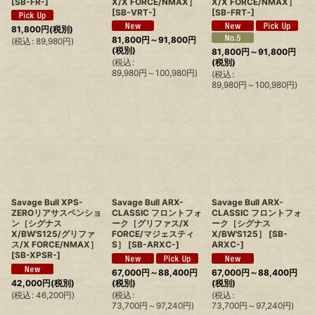
[
SB-FR-
]
X/X FORCE/NMAX］
X/X FORCE/NMAX］
[
SB-VRT-
]
[
SB-FRT-
]
81,800
円
(税別)
81,800
円
～91,800
円
(
税込
:
89,980
円
)
(税別)
81,800
円
～91,800
円
(
税込
:
(税別)
89,980
円
～100,980
円
)
(
税込
:
89,980
円
～100,980
円
)
Savage Bull XPS-
Savage Bull ARX-
Savage Bull ARX-
ZEROリアサスペンショ
CLASSIC フロントフォ
CLASSIC フロントフォ
ン［シグナス
ーク［グリファス/X
ーク［シグナス
X/BW'S125/グリファ
FORCE/マジェスティ
X/BW'S125］
[
SB-
ス/X FORCE/NMAX］
S］
[
SB-ARXC-
]
ARXC-
]
[
SB-XPSR-
]
67,000
円
～88,400
円
67,000
円
～88,400
円
42,000
円
(税別)
(税別)
(税別)
(
税込
:
46,200
円
)
(
税込
:
(
税込
:
73,700
円
～97,240
円
)
73,700
円
～97,240
円
)