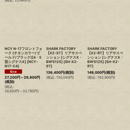
(
税込
:
25,960
円
)
NCY N-17フロントフォ
SHARK FACTORY
SHARK FACTORY
ーク (チタンカラー/ゴ
【X2-ST】リアサスペ
【X2-RT】リアサスペ
ールド/ブラック)[4・5
ンション [シグナスX・
ンション [シグナスX・
型シグナスX]
[
NCY-
BW'S125]
[
SH-X2-
BW'S125]
[
SH-X2-
N17-C4
]
ST
]
RT
]
136,400
円
(税別)
149,000
円
(税別)
(
税込
:
150,040
円
)
(
税込
:
163,900
円
)
27,200
円
～29,800
円
(税別)
(
税込
:
29,920
円
～32,780
円
)