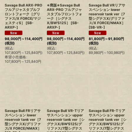
Savage Bull ARX-PRO
※廃版※Savage Bull
Savage Bull VRリアサ
フルアジャスタブルフ
ARX-PRO フルアジャ
スペンション lower
ロントフォーク［グリ
スタブルフロントフォ
reservoir tank ver［7
ファス/X FORCE/マジ
ーク［シグナス
型シグナスX/グリファ
ェスティS］
[
SB-
X/BW'S125］
[
SB-
ス/X FORCE/NMAX］
ARXP-
]
ARXP-
]
[
SB-VR-
]
98,000
円
～114,400
円
98,000
円
～114,400
円
81,800
円
～91,800
円
(税別)
(税別)
(税別)
(
税込
:
(
税込
:
(
税込
:
107,800
円
～125,840
円
)
107,800
円
～125,840
円
)
89,980
円
～100,980
円
)
希望小売価格
:
107,800
円
～125,840
円
Savage Bull FRリアサ
Savage Bull VR-Tリア
Savage Bull FR-Tリア
スペンション lower
サスペンション upper
サスペンション upper
reservoir tank ver［7
reservoir tank ver［シ
reservoir tank ver［シ
型シグナスX/グリファ
グナスX/BW'S125/グ
グナスX/BW'S125/グ
ス/X FORCE/NMAX］
リファス/7型シグナス
リファス/7型シグナス