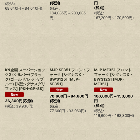
(税別)
円
(
税込
:
(税別)
68,640
円
～84,040
円
)
(
税込
:
184,085
円
～203,885
(
税込
:
円
)
167,200
円
～170,500
円
)
KN企画 スーパーショッ
MJP SF351 フロントフ
MJP MF351 フロント
ク2 (シルバー/ブラッ
ォーク [シグナスX・
フォーク [シグナスX・
ク/ゴールド/レッド/ブ
BW'S125]
[
MJP-
BW'S125]
[
MJP-
ルー) [6型シグナスグリ
SF351
]
MF351
]
ファス]
[
PKN-GP-SS
]
70,600
円
～84,600
円
106,000
円
～153,000
36,300
円
(税別)
(税別)
円
(税別)
(
税込
:
39,930
円
)
(
税込
:
77,660
円
～93,060
円
)
(
税込
:
116,600
円
～168,300
円
)