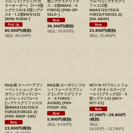
ド/レッド/ブラック/カ
型シグナスグリファ
ブルー) [シグナスグリ
ラーオーダー） [1〜3型
ス・2型NMAX・X
ファス/2型
シグナスX/4.5型シグナ
FORCE]
[
PKN-GP-
NMAX125/155/X
スX・1.2型BW'S125]
SSLD-
]
FORCE/FORCE2.0]
[
RPM-PURW-
]
[
KN-ABGP
]
36,300
円
(税別)
80,000
円
(税別)
23,600
円
(税別)
(
税込
:
39,930
円
)
(
税込
:
88,000
円
)
(
税込
:
25,960
円
)
KN企画 スーパーアブソ
KN企画 ローダウンフロ
NCY N-17フロントフォ
ーベントショック ロー
ントフォークスプリン
ーク (チタンカラー/ゴ
ダウン (ブラック/ゴー
グ [シグナスグリファ
ールド/ブラック)[2・3
ルド/レッド/ブルー)
ス・X FORCE・
型シグナスX]
[
NCY-
[シグナスグリファス/2
AUGER]
[
PKN-
N17-C2
]
型NMAX125/155/X
FFSGP-30
]
FORCE/FORCE2.0]
27,200
円
～29,800
円
[
PKN-ABGP-285
]
5,900
円
(税別)
(税別)
(
税込
:
6,490
円
)
(
税込
:
23,600
円
(税別)
29,920
円
～32,780
円
)