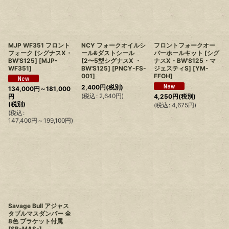
MJP WF351 フロント
NCY フォークオイルシ
フロントフォークオー
フォーク [シグナスX・
ール&ダストシール
バーホールキット [シグ
BW'S125]
[
MJP-
[2〜5型シグナスX ・
ナスX・BW'S125・マ
WF351
]
BW'S125]
[
PNCY-FS-
ジェスティS]
[
YM-
001
]
FFOH
]
2,400
円
(税別)
134,000
円
～181,000
(
税込
:
2,640
円
)
円
4,250
円
(税別)
(税別)
(
税込
:
4,675
円
)
(
税込
:
147,400
円
～199,100
円
)
Savage Bull アジャス
タブルマスダンパー 全
8色 ブラケット付属
[
SB-MAS-
]