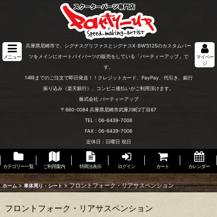
兵庫県尼崎市で、シグナスグリファスとシグナスX･BW'S125のカスタムパー
ツをメインにオートバイパーツの販売をしている「パーティーアップ」で
メニュー
マイペー
ジ
す。
14時までのご注文で即日発送！！クレジットカード、PayPay、代引き、銀行
振り込み（楽天銀行）、コンビニ後払いがご利用頂けます。
株式会社 パーティーアップ
〒660-0084 兵庫県尼崎市武庫川町2丁目67
TEL：06-6439-7006
FAX：06-6439-7006
定休日：日曜日 祝日
カテゴリー一覧
ご利用案内
特商法表示
ログイン
カート
カレンダー
>
>
フロントフォーク・リアサスペンション
ホーム
車体周り・シート
フロントフォーク・リアサスペンション