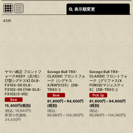
表示順変更
閉じる
43
件
表示数
:
並び順
:
絞り込む
ヤマハ純正 フロントフ
Savage Bull TRX-
Savage Bull TRX-
ォークASSY（左/右）
CLASSIC フロントフォ
CLASSIC フロントフォ
[7型シグナスX] DL8-
ーク［シグナス
ーク［グリファス/X
F3103-00 DL8-
X/BW'S125］
[
SB-
FORCE/マジェスティ
F3102-00
[
YM-DL8-
TRXC-
]
S］
[
SB-TRXC-
]
F3102/3-00
]
81,800
円
～94,600
円
81,800
円
～94,600
円
15,400
円
(税別)
(税別)
(税別)
(
税込
:
16,940
円
)
(
税込
:
(
税込
:
希望小売価格
:
89,980
円
～104,060
円
)
89,980
円
～104,060
円
)
34,430
円