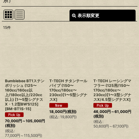
系）
表示順変更
閉じる
15
件
表示数
:
並び順
:
絞り込む
Bumblebee BT1ステン
T-TECH チタンテール
T-TECH レーシングマ
ポリッシュ (125〜
パイプ (150〜
フラー (125用/150〜
160cc/160cc以
170cc/180cc〜
170cc/180cc〜
上/180cc以上/220cc
230cc)[1〜5型シグナ
230cc)[1〜3型シグナ
以上) [1〜5型シグナス
スX]
スX/4.5型シグナスX]
X・1.2型BW'S125]
[
BM-BT1S-15
]
18,000
円
(税別)
46,000
円
～61,000
円
(税別)
(
税込
:
19,800
円
)
70,000
円
～105,000
円
(
税込
:
(税別)
50,600
円
～67,100
円
)
(
税込
:
77,000
円
～115,500
円
)