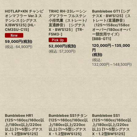
HOTLAP×KN チャンピ
TRHC RH-23レーシン
Bumblebee GT1 [シグ
オンマフラー Ver.3 ス
グマフラー フルステン
ナスX・BW'S125]（ス
テンレス [シグナス
小排気量（ストレート/
トレート/直通静音）
X/BW'S125]
[
HL-
直通静音）［シグナス
（125〜158cc/158cc
CM3SU-C15
]
X・BW'S125］
[
TR-
オーバー/180ccオーバ
FSM3-
]
ー競技用サイズ）
[
BBB-GT1
]
59,000
円
(税別)
120,000
円
～135,000
52,000
円
(税別)
(
税込
:
64,900
円
)
円
(
税込
:
57,200
円
)
(税別)
(
税込
:
132,000
円
～148,500
円
)
Bumblebee HR1
Bumblebee SS1チタン
Bumblebee SS1
(125〜160cc/160cc以
(125〜160cc/160cc以
(125〜160cc/160cc以
上/180cc以上/220cc
上/180cc以上/220cc
上/180cc以上/220cc
以上) [1〜5型シグナス
以上) [1〜5型シグナス
以上) [1〜5型シグナス
X・1.2型BW'S125]
X・1.2型BW'S125]
X・1.2型BW'S125]