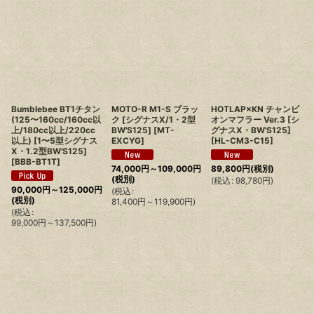
Bumblebee BT1チタン
MOTO-R M1-S ブラッ
HOTLAP×KN チャンピ
(125〜160cc/160cc以
ク [シグナスX/1・2型
オンマフラー Ver.3 [シ
上/180cc以上/220cc
BW'S125]
[
MT-
グナスX・BW'S125]
以上) [1〜5型シグナス
EXCYG
]
[
HL-CM3-C15
]
X・1.2型BW'S125]
[
BBB-BT1T
]
74,000
円
～109,000
円
89,800
円
(税別)
(税別)
(
税込
:
98,780
円
)
90,000
円
～125,000
円
(
税込
:
(税別)
81,400
円
～119,900
円
)
(
税込
:
99,000
円
～137,500
円
)