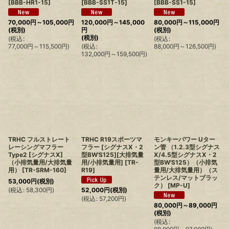
[
BBB-HR1-15
]
[
BBB-SS1T-15
]
[
BBB-SS1-15
]
70,000
円
～105,000
円
120,000
円
～145,000
80,000
円
～115,000
円
(税別)
円
(税別)
(税別)
(
税込
:
(
税込
:
77,000
円
～115,500
円
)
(
税込
:
88,000
円
～126,500
円
)
132,000
円
～159,500
円
)
TRHC フルストレート
TRHC R19スポーツマ
モンキーパワー Uター
レーシングマフラー
フラー [シグナスX・2
ン管 （1.2.3型シグナス
Type2 [シグナスX]
型BW'S125][大排気量
X/4.5型シグナスX・2
（小排気量用/大排気量
用/小排気量用]
[
TR-
型BW'S125）（小排気
用）
[
TR-SRM-160
]
R19
]
量用/大排気量用）（ス
テンレス/マットブラッ
53,000
円
(税別)
ク）
[
MP-U
]
(
税込
:
58,300
円
)
52,000
円
(税別)
(
税込
:
57,200
円
)
80,000
円
～89,000
円
(税別)
(
税込
: