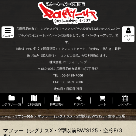
兵庫県尼崎市で、シグナスグリファスとシグナスX･BW'S125のカスタムパー
ツをメインにオートバイパーツの販売をしている「パーティーアップ」で
メニュー
マイペー
ジ
す。
14時までのご注文で即日発送！！クレジットカード、PayPay、代引き、銀行
振り込み（楽天銀行）、コンビニ後払いがご利用頂けます。
株式会社 パーティーアップ
〒660-0084 兵庫県尼崎市武庫川町2丁目67
TEL：06-6439-7006
FAX：06-6439-7006
定休日：日曜日 祝日
カテゴリー一覧
ご利用案内
特商法表示
ログイン
カート
カレンダー
>
>
マフラー（シグナスX・2型以前BW'S125・空冷E/G系）
ホーム
マフラー関係
マフラー（シグナスX・2型以前BW'S125・空冷E/G