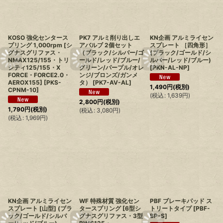
KOSO 強化センタース
PK7 アルミ削り出しエ
KN企画 アルミライセン
プリング 1,000rpm [シ
アバルブ 2個セット
スプレート ［四角形］
グナスグリファス・
（ブラック/シルバー/ゴ
(ブラック/ゴールド/シ
NMAX125/155・トリ
ールド/レッド/ブルー/
ルバー/レッド/ブルー)
シティ125/155・X
グリーン/パープル/オレ
[
PKN-AL-NP
]
FORCE・FORCE2.0・
ンジ/ブロンズ/ガンメ
AEROX155]
[
PKS-
タ）
[
PK7-AV-AL
]
1,490
円
(税別)
CPNM-10
]
(
税込
:
1,639
円
)
2,800
円
(税別)
1,790
円
(税別)
(
税込
:
3,080
円
)
(
税込
:
1,969
円
)
KN企画 アルミライセン
WF 特殊材質 強化セン
PBF ブレーキパッド ス
スプレート [山型] (ブラ
タースプリング [6型シ
トリートタイプ
[
PBF-
ック/ゴールド/シルバ
グナスグリファス・3型
BP-S
]