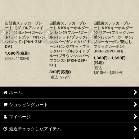
自賠責ステッカープレ
自賠責ステッカープレ
自賠責ステッカープレ
ート 【ダブルアルマイ
ート & KNキーホルダー
ート & KNキーホルダー
ト】 (シルバー/ゴール
(オレンジ/ブルー/ゴー
(クリアー/ブラックカー
ド/ライトブルー/オレン
ルド/レッド/ブラック/
ボン/シルバーカーボン/
ジ/レッド)
[
PKN-ZSP-
シルバー/ガンメタ/グリ
ブルーカーボン/艶なし
DA
]
ーン/ピンク/マットブラ
ブラックカーボン)
ック/パープル/ライトブ
[
PKN-ZSPC-KH
]
1,080
円
(税別)
ルー/ブラウンシルバー/
1,380
円
～1,690
円
(
税込
:
1,188
円
)
ブロンズ)
[
PKN-ZSP-
(税別)
KH
]
(
税込
:
890
円
(税別)
1,518
円
～1,859
円
)
(
税込
:
979
円
)
ホーム
ショッピングカート
マイページ
最近チェックしたアイテム