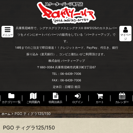
兵庫県尼崎市で、シグナスグリファスとシグナスX･BW'S125のカスタムパー
ツをメインにオートバイパーツの販売をしている「パーティーアップ」で
メニュー
マイペー
ジ
す。
14時までのご注文で即日発送！！クレジットカード、PayPay、代引き、銀行
振り込み（楽天銀行）、コンビニ後払いがご利用頂けます。
株式会社 パーティーアップ
〒660-0084 兵庫県尼崎市武庫川町2丁目67
TEL：06-6439-7006
FAX：06-6439-7006
定休日：日曜日 祝日
カテゴリー一覧
ご利用案内
特商法表示
ログイン
カート
カレンダー
>
PGO ティグラ125/150
ホーム
PGO ティグラ125/150