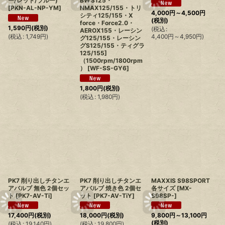
ー/レッド/ブルー)
BW'S125・
[
PKN-AL-NP-YM
]
NMAX125/155・トリ
4,000
円
～4,500
円
シティ125/155・X
(税別)
force・Force2.0・
1,590
円
(税別)
(
税込
:
AEROX155・レーシン
(
税込
:
1,749
円
)
4,400
円
～4,950
円
)
グ125/155・レーシン
グS125/155・ティグラ
125/155]
（1500rpm/1800rpm
）
[
WF-SS-GY6
]
1,800
円
(税別)
(
税込
:
1,980
円
)
PK7 削り出しチタンエ
PK7 削り出しチタンエ
MAXXIS S98SPORT
アバルブ 無色 2個セッ
アバルブ 焼き色 2個セ
各サイズ
[
MX-
ト
[
PK7-AV-Ti
]
ット
[
PK7-AV-TiY
]
S98SP-
]
17,400
円
(税別)
18,000
円
(税別)
9,800
円
～13,100
円
(税別)
(
税込
:
19,140
円
)
(
税込
:
19,800
円
)