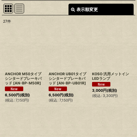
表示順変更
閉じる
27
件
表示数
:
並び順
:
絞り込む
ANCHOR M50タイプ
ANCHOR UB01タイプ
KOSO 汎用メットイン
シンタードブレーキパ
シンタードブレーキパ
LEDランプ
ッド
[
AN-BP-M50R
]
ッド
[
AN-BP-UB01R
]
3,000
円
(税別)
6,500
円
(税別)
6,500
円
(税別)
(
税込
:
3,300
円
)
(
税込
:
7,150
円
)
(
税込
:
7,150
円
)