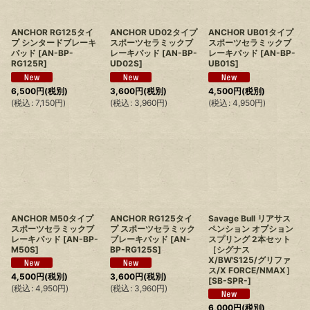
ANCHOR RG125タイ
ANCHOR UD02タイプ
ANCHOR UB01タイプ
プ シンタードブレーキ
スポーツセラミックブ
スポーツセラミックブ
パッド
[
AN-BP-
レーキパッド
[
AN-BP-
レーキパッド
[
AN-BP-
RG125R
]
UD02S
]
UB01S
]
6,500
円
(税別)
3,600
円
(税別)
4,500
円
(税別)
(
税込
:
7,150
円
)
(
税込
:
3,960
円
)
(
税込
:
4,950
円
)
ANCHOR M50タイプ
ANCHOR RG125タイ
Savage Bull リアサス
スポーツセラミックブ
プ スポーツセラミック
ペンション オプション
レーキパッド
[
AN-BP-
ブレーキパッド
[
AN-
スプリング 2本セット
M50S
]
BP-RG125S
]
［シグナス
X/BW'S125/グリファ
ス/X FORCE/NMAX］
4,500
円
(税別)
3,600
円
(税別)
[
SB-SPR-
]
(
税込
:
4,950
円
)
(
税込
:
3,960
円
)
6,000
円
(税別)