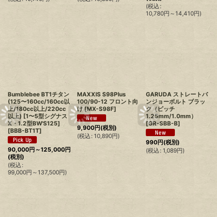
(
税込
:
10,780
円
～14,410
円
)
Bumblebee BT1チタン
MAXXIS S98Plus
GARUDA ストレートバ
(125〜160cc/160cc以
100/90-12 フロント向
ンジョーボルト ブラッ
上/180cc以上/220cc
け
[
MX-S98F
]
ク（ピッチ
以上) [1〜5型シグナス
1.25mm/1.0mm）
X・1.2型BW'S125]
[
GR-SBB-B
]
9,900
円
(税別)
[
BBB-BT1T
]
(
税込
:
10,890
円
)
990
円
(税別)
90,000
円
～125,000
円
(
税込
:
1,089
円
)
(税別)
(
税込
:
99,000
円
～137,500
円
)