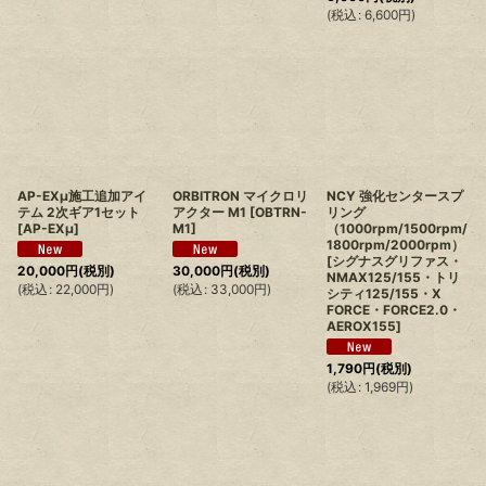
(
税込
:
6,600
円
)
AP-EXµ施工追加アイ
ORBITRON マイクロリ
NCY 強化センタースプ
テム 2次ギア1セット
アクター M1
[
OBTRN-
リング
[
AP-EXµ
]
M1
]
（1000rpm/1500rpm/
1800rpm/2000rpm）
[シグナスグリファス・
20,000
円
(税別)
30,000
円
(税別)
NMAX125/155・トリ
(
税込
:
22,000
円
)
(
税込
:
33,000
円
)
シティ125/155・X
FORCE・FORCE2.0・
AEROX155]
1,790
円
(税別)
(
税込
:
1,969
円
)