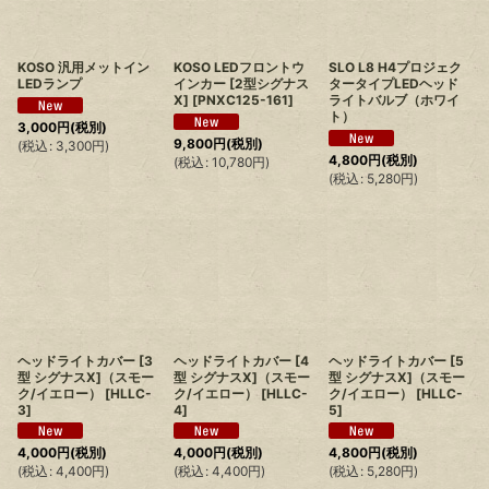
KOSO 汎用メットイン
KOSO LEDフロントウ
SLO L8 H4プロジェク
LEDランプ
インカー [2型シグナス
タータイプLEDヘッド
X]
[
PNXC125-161
]
ライトバルブ（ホワイ
ト）
3,000
円
(税別)
9,800
円
(税別)
(
税込
:
3,300
円
)
4,800
円
(税別)
(
税込
:
10,780
円
)
(
税込
:
5,280
円
)
ヘッドライトカバー [3
ヘッドライトカバー [4
ヘッドライトカバー [5
型 シグナスX]（スモー
型 シグナスX]（スモー
型 シグナスX]（スモー
ク/イエロー）
[
HLLC-
ク/イエロー）
[
HLLC-
ク/イエロー）
[
HLLC-
3
]
4
]
5
]
4,000
円
(税別)
4,000
円
(税別)
4,800
円
(税別)
(
税込
:
4,400
円
)
(
税込
:
4,400
円
)
(
税込
:
5,280
円
)