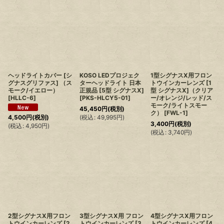
ヘッドライトカバー [シ
KOSO LEDプロジェク
1型シグナスX用フロン
グナスグリファス] （ス
ターヘッドライト 日本
トウインカーレンズ [1
モーク/イエロー）
正規品 [5型 シグナスX]
型 シグナスX]（クリア
[
HLLC-6
]
[
PKS-HLCY5-01
]
ー/オレンジ/レッド/ス
モーク/ライトスモー
45,450
円
(税別)
ク）
[
FWL-1
]
(
税込
:
49,995
円
)
4,500
円
(税別)
3,400
円
(税別)
(
税込
:
4,950
円
)
(
税込
:
3,740
円
)
2型シグナスX用フロン
3型シグナスX用 フロン
4型シグナスX用フロン
トウインカーレンズ [2
トウインカーレンズ [3
トウインカーレンズ [4