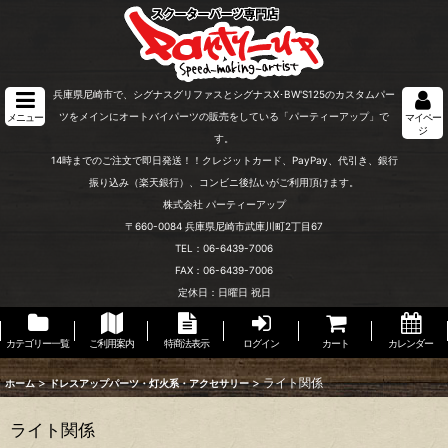
兵庫県尼崎市で、シグナスグリファスとシグナスX･BW'S125のカスタムパー
ツをメインにオートバイパーツの販売をしている「パーティーアップ」で
メニュー
マイペー
ジ
す。
14時までのご注文で即日発送！！クレジットカード、PayPay、代引き、銀行
振り込み（楽天銀行）、コンビニ後払いがご利用頂けます。
株式会社 パーティーアップ
〒660-0084 兵庫県尼崎市武庫川町2丁目67
TEL：06-6439-7006
FAX：06-6439-7006
定休日：日曜日 祝日
カテゴリー一覧
ご利用案内
特商法表示
ログイン
カート
カレンダー
>
>
ライト関係
ホーム
ドレスアップパーツ・灯火系・アクセサリー
ライト関係