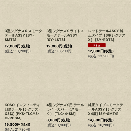
3型シグナスX スモーク
3型シグナスX ライトス
レッドテールASSY 純
テールASSY
[
SY-
モークテールASSY
正タイプ［3型シグナス
SMT3
]
[
SY-LST3
]
X］
[
SY-RDT3
]
12,000
円
(税別)
12,000
円
(税別)
(
税込
:
13,200
円
)
(
税込
:
13,200
円
)
12,000
円
(税別)
(
税込
:
13,200
円
)
KOSO インフィニティ
4型シグナスX用 テール
純正タイプスモークテ
LEDテール [シグナス
ライトカバー（スモー
ールASSY [シグナス
X3型]
[
PKS-TLCY3-
ク）
[
TLC-4-SM
]
X4型]
[
SY-SMT4
]
ORRDSM
]
3,600
円
(税別)
14,800
円
(税別)
19,800
円
(税別)
(
税込
:
3,960
円
)
(
税込
:
16,280
円
)
(
税込
:
21,780
円
)