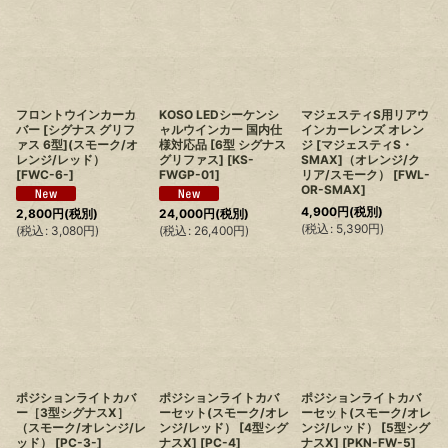
フロントウインカーカ
KOSO LEDシーケンシ
マジェスティS用リアウ
バー [シグナス グリフ
ャルウインカー 国内仕
インカーレンズ オレン
ァス 6型](スモーク/オ
様対応品 [6型 シグナス
ジ [マジェスティS・
レンジ/レッド）
グリファス]
[
KS-
SMAX]（オレンジ/ク
[
FWC-6-
]
FWGP-01
]
リア/スモーク）
[
FWL-
OR-SMAX
]
4,900
円
(税別)
2,800
円
(税別)
24,000
円
(税別)
(
税込
:
5,390
円
)
(
税込
:
3,080
円
)
(
税込
:
26,400
円
)
ポジションライトカバ
ポジションライトカバ
ポジションライトカバ
ー［3型シグナスX］
ーセット(スモーク/オレ
ーセット(スモーク/オレ
（スモーク/オレンジ/レ
ンジ/レッド） [4型シグ
ンジ/レッド） [5型シグ
ッド）
[
PC-3-
]
ナスX]
[
PC-4
]
ナスX]
[
PKN-FW-5
]