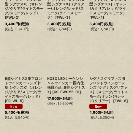
型 シグナスX]（オレン
型 シグナスX]（クリア
型 シグナスX]（オレン
ジ/クリア/ライトスモー
ー/オレンジ/レッド/ス
ジ/クリア/レッド/ライ
ク/スモーク/レッド）
モーク/ライトスモー
トスモーク/スモーク）
[
FWL-2
]
ク）
[
FWL-3
]
[
FWL-4
]
3,400
円
(税別)
3,400
円
(税別)
3,400
円
(税別)
(
税込
:
3,740
円
)
(
税込
:
3,740
円
)
(
税込
:
3,740
円
)
5型シグナスX用フロン
KOSO LEDシーケンシ
シグナスグリファス用
トウインカーレンズ [5
ャルウインカー 国内仕
フロントウインカーレ
型 シグナスX]（オレン
様対応品 [5型 シグナス
ンズ [シグナスグリファ
ジ/クリア/スモーク/ラ
X]
[
KS-FWCY5-01
]
ス]（スモーク/ライトス
イトスモーク/レッド）
モーク/オレンジ/レッ
17,900
円
(税別)
[
FR-WL-5
]
ド/クリアー）
[
FWL-6
]
(
税込
:
19,690
円
)
5,400
円
(税別)
4,900
円
(税別)
(
税込
:
5,940
円
)
(
税込
:
5,390
円
)