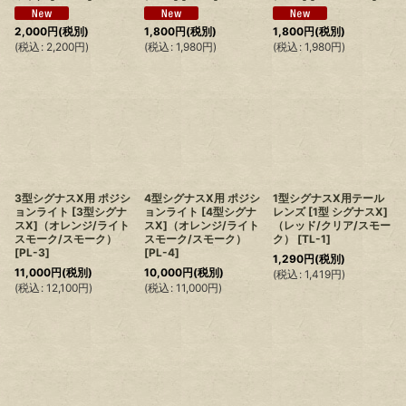
2,000
円
(税別)
1,800
円
(税別)
1,800
円
(税別)
(
税込
:
2,200
円
)
(
税込
:
1,980
円
)
(
税込
:
1,980
円
)
3型シグナスX用 ポジシ
4型シグナスX用 ポジシ
1型シグナスX用テール
ョンライト [3型シグナ
ョンライト [4型シグナ
レンズ [1型 シグナスX]
スX]（オレンジ/ライト
スX]（オレンジ/ライト
（レッド/クリア/スモー
スモーク/スモーク）
スモーク/スモーク）
ク）
[
TL-1
]
[
PL-3
]
[
PL-4
]
1,290
円
(税別)
11,000
円
(税別)
10,000
円
(税別)
(
税込
:
1,419
円
)
(
税込
:
12,100
円
)
(
税込
:
11,000
円
)