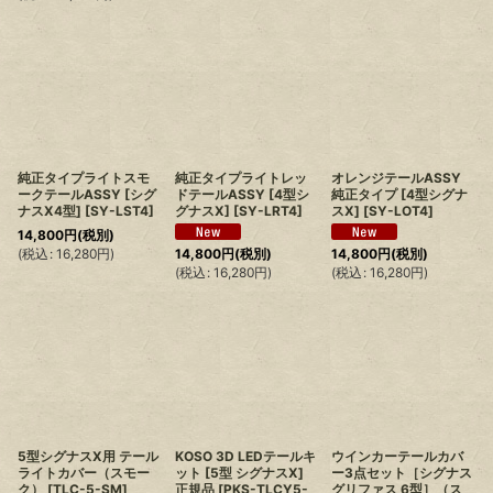
純正タイプライトスモ
純正タイプライトレッ
オレンジテールASSY
ークテールASSY [シグ
ドテールASSY [4型シ
純正タイプ [4型シグナ
ナスX4型]
[
SY-LST4
]
グナスX]
[
SY-LRT4
]
スX]
[
SY-LOT4
]
14,800
円
(税別)
(
税込
:
16,280
円
)
14,800
円
(税別)
14,800
円
(税別)
(
税込
:
16,280
円
)
(
税込
:
16,280
円
)
5型シグナスX用 テール
KOSO 3D LEDテールキ
ウインカーテールカバ
ライトカバー（スモー
ット [5型 シグナスX]
ー3点セット［シグナス
ク）
[
TLC-5-SM
]
正規品
[
PKS-TLCY5-
グリファス 6型］（ス