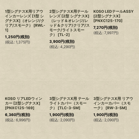
1型シグナスX用リアウ
2型シグナスX用テール
KOSO LEDテールASSY
インカーレンズ [1型 シ
レンズ [2型 シグナスX]
[2型シグナスX]
グナスX]（オレンジ/ク
（レッド＆オレンジ/レ
[
PNXC125-170
]
リア/スモーク）
[
RWL-
ッド＆クリア/クリア/ス
7,270
円
(税別)
1
]
モーク/ライトスモー
(
税込
:
7,997
円
)
ク）
[
TL-2
]
1,250
円
(税別)
3,900
円
(税別)
(
税込
:
1,375
円
)
(
税込
:
4,290
円
)
KOSO リアLEDウィン
3型シグナスX用 テール
3型シグナスX用 リアウ
カー [2型シグナスX]
ライトカバー（スモー
インカーカバー（スモ
[
PNXC125-169
]
ク）
[
TLC-3-SM
]
ーク）
[
RW-3-SM
]
6,360
円
(税別)
1,900
円
(税別)
1,900
円
(税別)
(
税込
:
6,996
円
)
(
税込
:
2,090
円
)
(
税込
:
2,090
円
)