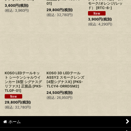
01
]
モーク/オレンジ/レッ
3,600
円
(税別)
ド）
[
RTC-6-
]
29,800
円
(税別)
(
税込
:
3,960
円
)
(
税込
:
32,780
円
)
3,900
円
(税別)
(
税込
:
4,290
円
)
KOSO LEDテールキッ
KOSO 3D LEDテール
ト シーケンシャルウイ
ASSY2 スモークレンズ
ンカー [6型 シグナスグ
[4型シグナスX]
[
PKS-
リファス] 正規品
[
PKS-
TLCY4-ORRDSM2
]
TLGP-01
]
24,500
円
(税別)
(
税込
:
26,950
円
)
29,800
円
(税別)
(
税込
:
32,780
円
)
ホーム