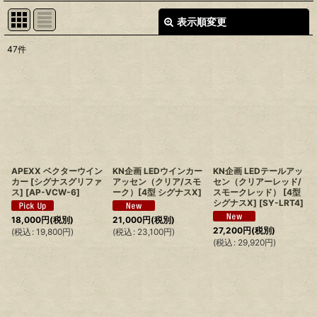
表示順変更
閉じる
47
件
表示数
:
並び順
:
絞り込む
APEXX ベクターウイン
KN企画 LEDウインカー
KN企画 LEDテールアッ
カー [シグナスグリファ
アッセン（クリア/スモ
セン（クリアーレッド/
ス]
[
AP-VCW-6
]
ーク）[4型 シグナスX]
スモークレッド） [4型
シグナスX]
[
SY-LRT4
]
18,000
円
(税別)
21,000
円
(税別)
27,200
円
(税別)
(
税込
:
19,800
円
)
(
税込
:
23,100
円
)
(
税込
:
29,920
円
)