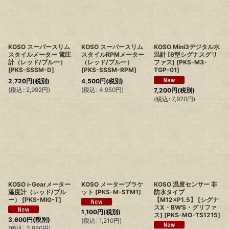
KOSO スーパースリム
KOSO スーパースリム
KOSO Mini3デジタル水
スタイルメーター 電圧
スタイルRPMメーター
温計 [6型シグナスグリ
計（レッド/ブルー）
（レッド/ブルー）
ファス]
[
PKS-M3-
[
PKS-SSSM-D
]
[
PKS-SSSM-RPM
]
TGP-01
]
2,720
円
(税別)
4,500
円
(税別)
(
税込
:
2,992
円
)
(
税込
:
4,950
円
)
7,200
円
(税別)
(
税込
:
7,920
円
)
KOSO i-Gearメーター
KOSO メーターブラケ
KOSO 温度センサー 非
温度計（レッド/ブル
ット
[
PKS-M-STM1
]
防水タイプ
ー）
[
PKS-MIG-T
]
【M12×P1.5】 [シグナ
スX・BW'S・グリファ
1,100
円
(税別)
ス]
[
PKS-MO-TS1215
]
3,600
円
(税別)
(
税込
:
1,210
円
)
(
税込
:
3,960
円
)