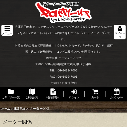
兵庫県尼崎市で、シグナスグリファスとシグナスX･BW'S125のカスタムパー
ツをメインにオートバイパーツの販売をしている「パーティーアップ」で
メニュー
マイペー
ジ
す。
14時までのご注文で即日発送！！クレジットカード、PayPay、代引き、銀行
振り込み（楽天銀行）、コンビニ後払いがご利用頂けます。
株式会社 パーティーアップ
〒660-0084 兵庫県尼崎市武庫川町2丁目67
TEL：06-6439-7006
FAX：06-6439-7006
定休日：日曜日 祝日
カテゴリー一覧
ご利用案内
特商法表示
ログイン
カート
カレンダー
>
>
メーター関係
ホーム
電装系統
メーター関係