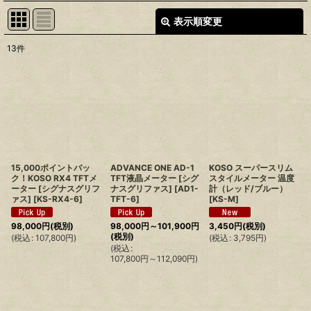
表示順変更
閉じる
13
件
表示数
:
並び順
:
絞り込む
15,000ポイントバッ
ADVANCE ONE AD-1
KOSO スーパースリム
ク！KOSO RX4 TFTメ
TFT液晶メーター [シグ
スタイルメーター 温度
ーター [シグナスグリフ
ナスグリファス]
[
AD1-
計（レッド/ブルー）
ァス]
[
KS-RX4-6
]
TFT-6
]
[
KS-M
]
98,000
円
(税別)
98,000
円
～101,900
円
3,450
円
(税別)
(税別)
(
税込
:
107,800
円
)
(
税込
:
3,795
円
)
(
税込
:
107,800
円
～112,090
円
)