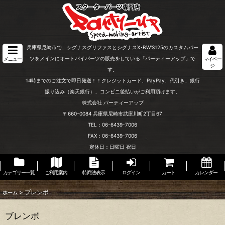
兵庫県尼崎市で、シグナスグリファスとシグナスX･BW'S125のカスタムパー
ツをメインにオートバイパーツの販売をしている「パーティーアップ」で
メニュー
マイペー
ジ
す。
14時までのご注文で即日発送！！クレジットカード、PayPay、代引き、銀行
振り込み（楽天銀行）、コンビニ後払いがご利用頂けます。
株式会社 パーティーアップ
〒660-0084 兵庫県尼崎市武庫川町2丁目67
TEL：06-6439-7006
FAX：06-6439-7006
定休日：日曜日 祝日
カテゴリー一覧
ご利用案内
特商法表示
ログイン
カート
カレンダー
>
ブレンボ
ホーム
ブレンボ