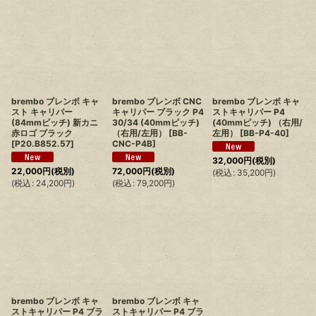
brembo ブレンボ キャ
brembo ブレンボ CNC
brembo ブレンボ キャ
スト キャリパー
キャリパー ブラック P4
ストキャリパー P4
(84mmピッチ) 新カニ
30/34 (40mmピッチ)
(40mmピッチ) （右用/
赤ロゴ ブラック
（右用/左用）
[
BB-
左用）
[
BB-P4-40
]
[
P20.B852.57
]
CNC-P4B
]
32,000
円
(税別)
22,000
円
(税別)
72,000
円
(税別)
(
税込
:
35,200
円
)
(
税込
:
24,200
円
)
(
税込
:
79,200
円
)
brembo ブレンボ キャ
brembo ブレンボ キャ
ストキャリパー P4 ブラ
ストキャリパー P4 ブラ