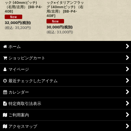
ック (40mmピッチ)
ック×イタリアンフラッ
（右用/左用）
[
BB-P4-
グ (40mmピッチ) （右
40B
]
用/左用）
[
BB-P4-
40IF
]
32,000
円
(税別)
30,000
円
(税別)
(
税込
:
35,200
円
)
(
税込
:
33,000
円
)
ホーム
ショッピングカート
マイページ
最近チェックしたアイテム
カレンダー
特定商取引法表示
ご利用案内
アクセスマップ