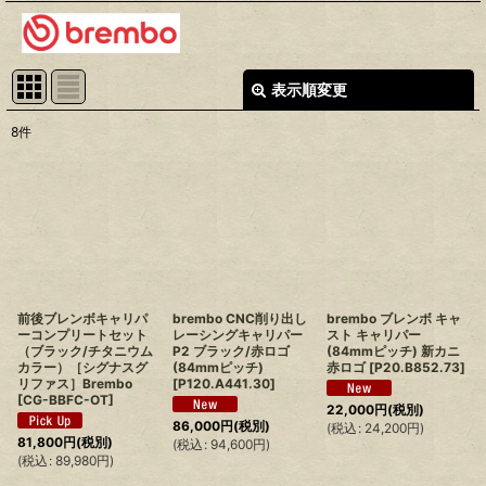
表示順変更
閉じる
8
件
表示数
:
並び順
:
絞り込む
前後ブレンボキャリパ
brembo CNC削り出し
brembo ブレンボ キャ
ーコンプリートセット
レーシングキャリパー
スト キャリパー
（ブラック/チタニウム
P2 ブラック/赤ロゴ
(84mmピッチ) 新カニ
カラー）［シグナスグ
(84mmピッチ)
赤ロゴ
[
P20.B852.73
]
リファス］Brembo
[
P120.A441.30
]
[
CG-BBFC-OT
]
22,000
円
(税別)
86,000
円
(税別)
(
税込
:
24,200
円
)
81,800
円
(税別)
(
税込
:
94,600
円
)
(
税込
:
89,980
円
)