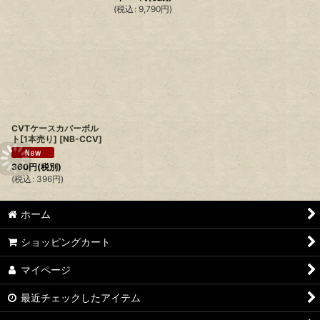
(
税込
:
9,790
円
)
CVTケースカバーボル
ト[1本売り]
[
NB-CCV
]
360
円
(税別)
(
税込
:
396
円
)
ホーム
ショッピングカート
マイページ
最近チェックしたアイテム