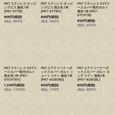
PK7 ステンレス タッピ
PK7 ステンレス タッピ
PK7 ステンレス CVTケ
ングビス 無色 1本
ングビス 焼き色 1本
ースカバー取付ボルト
[
PK7-STTB
]
[
PK7-STTBY
]
無色 1本
[
PK7-
STCVTB
]
600
円
(税別)
800
円
(税別)
850
円
(税別)
(
税込
:
660
円
)
(
税込
:
880
円
)
(
税込
:
935
円
)
PK7 ステンレス CVTケ
PK7 エアクリーナーボ
PK7 エアクリーナーボ
ースカバー取付ボルト
ックスカバー ボルト シ
ックスカバー ボルト ロ
焼き色 1本
[
PK7-
ョート ステン 無色 1本
ング ステン 無色1本
STCVTBY
]
[
PK7-ACBCBS
]
[
PK7-ACBCBL
]
1,200
円
(税別)
650
円
(税別)
800
円
(税別)
(
税込
:
1,320
円
)
(
税込
:
715
円
)
(
税込
:
880
円
)