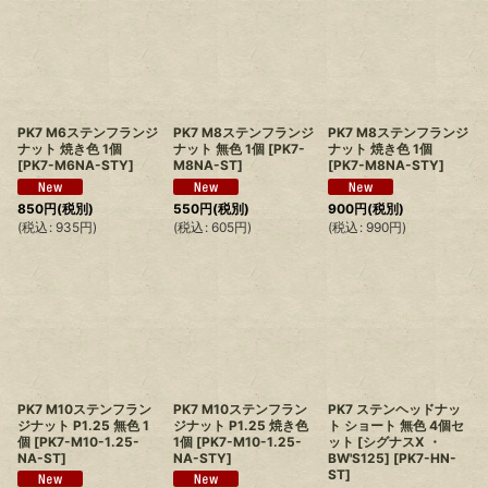
PK7 M6ステンフランジ
PK7 M8ステンフランジ
PK7 M8ステンフランジ
ナット 焼き色 1個
ナット 無色 1個
[
PK7-
ナット 焼き色 1個
[
PK7-M6NA-STY
]
M8NA-ST
]
[
PK7-M8NA-STY
]
850
円
(税別)
550
円
(税別)
900
円
(税別)
(
税込
:
935
円
)
(
税込
:
605
円
)
(
税込
:
990
円
)
PK7 M10ステンフラン
PK7 M10ステンフラン
PK7 ステンヘッドナッ
ジナット P1.25 無色 1
ジナット P1.25 焼き色
ト ショート 無色 4個セ
個
[
PK7-M10-1.25-
1個
[
PK7-M10-1.25-
ット [シグナスX ・
NA-ST
]
NA-STY
]
BW'S125]
[
PK7-HN-
ST
]