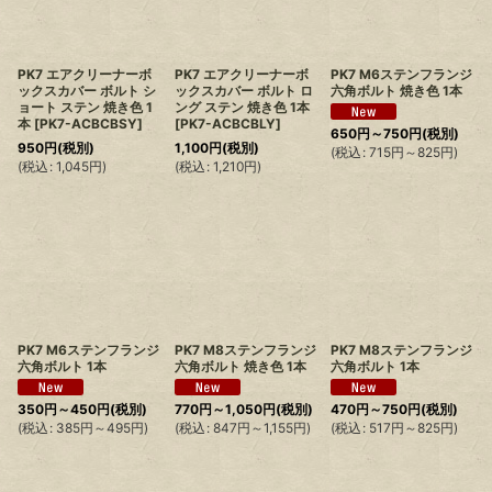
PK7 エアクリーナーボ
PK7 エアクリーナーボ
PK7 M6ステンフランジ
ックスカバー ボルト シ
ックスカバー ボルト ロ
六角ボルト 焼き色 1本
ョート ステン 焼き色 1
ング ステン 焼き色 1本
本
[
PK7-ACBCBSY
]
[
PK7-ACBCBLY
]
650
円
～750
円
(税別)
950
円
(税別)
1,100
円
(税別)
(
税込
:
715
円
～825
円
)
(
税込
:
1,045
円
)
(
税込
:
1,210
円
)
PK7 M6ステンフランジ
PK7 M8ステンフランジ
PK7 M8ステンフランジ
六角ボルト 1本
六角ボルト 焼き色 1本
六角ボルト 1本
350
円
～450
円
(税別)
770
円
～1,050
円
(税別)
470
円
～750
円
(税別)
(
税込
:
385
円
～495
円
)
(
税込
:
847
円
～1,155
円
)
(
税込
:
517
円
～825
円
)