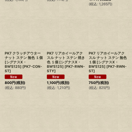
(
税込
:
1,265
円
)
PK7 クラッチアウター
PK7 リアホイールアク
PK7 リアホイールアク
ナット ステン 無色 １個
スル ナット ステン 焼き
スル ナット ステン 無色
[シグナスX・
色 １個 [シグナスX・
１個 [シグナスX・
BW'S125]
[
PK7-CON-
BW'S125]
[
PK7-RWN-
BW'S125]
[
PK7-RWN-
ST
]
STY
]
ST
]
800
円
(税別)
1,100
円
(税別)
750
円
(税別)
(
税込
:
880
円
)
(
税込
:
1,210
円
)
(
税込
:
825
円
)