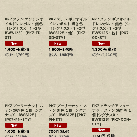
PK7 ステン エンジンオ
PK7 ステン ギアオイル
PK7 ステン ギアオイル
イルドレンボルト 無色
ドレンボルト 焼き色
ドレンボルト 無色［シ
［シグナスX・1〜2型
［シグナスX・1〜2型
グナスX・1〜2型
BW'S125］
[
PK7-ED-
BW'S125・他］
[
PK7-
BW'S125・他］
[
PK7-
ST
]
GD-STY
]
GD-ST
]
1,600
円
(税別)
1,500
円
(税別)
1,300
円
(税別)
(
税込
:
1,760
円
)
(
税込
:
1,650
円
)
(
税込
:
1,430
円
)
PK7 プーリーナット ス
PK7 プーリーナット ス
PK7 クラッチアウター
テン 焼き色 １個 [シグ
テン 無色 １個 [シグナ
ナット ステン 焼き色 １
ナスX・BW'S125]
スX・BW'S125]
[
PK7-
個 [シグナスX・
[
PK7-PN-STY
]
PN-ST
]
BW'S125]
[
PK7-CON-
STY
]
1,050
円
(税別)
700
円
(税別)
1,150
円
(税別)
(
税込
:
1,155
円
)
(
税込
:
770
円
)