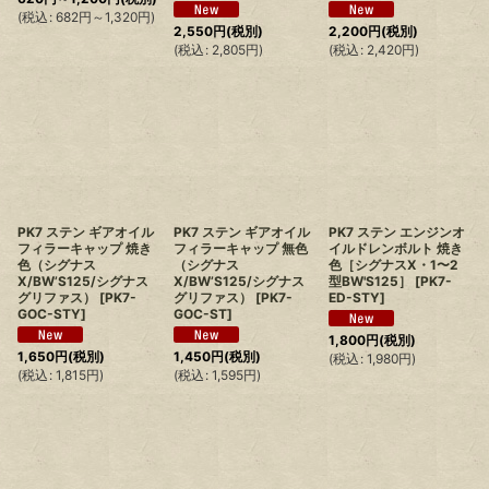
(
税込
:
682
円
～1,320
円
)
2,550
円
(税別)
2,200
円
(税別)
(
税込
:
2,805
円
)
(
税込
:
2,420
円
)
PK7 ステン ギアオイル
PK7 ステン ギアオイル
PK7 ステン エンジンオ
フィラーキャップ 焼き
フィラーキャップ 無色
イルドレンボルト 焼き
色（シグナス
（シグナス
色［シグナスX・1〜2
X/BW’S125/シグナス
X/BW’S125/シグナス
型BW'S125］
[
PK7-
グリファス）
[
PK7-
グリファス）
[
PK7-
ED-STY
]
GOC-STY
]
GOC-ST
]
1,800
円
(税別)
1,650
円
(税別)
1,450
円
(税別)
(
税込
:
1,980
円
)
(
税込
:
1,815
円
)
(
税込
:
1,595
円
)