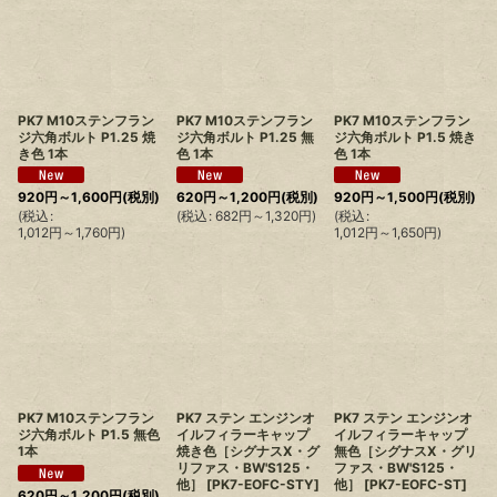
PK7 M10ステンフラン
PK7 M10ステンフラン
PK7 M10ステンフラン
ジ六角ボルト P1.25 焼
ジ六角ボルト P1.25 無
ジ六角ボルト P1.5 焼き
き色 1本
色 1本
色 1本
920
円
～1,600
円
(税別)
620
円
～1,200
円
(税別)
920
円
～1,500
円
(税別)
(
税込
:
(
税込
:
682
円
～1,320
円
)
(
税込
:
1,012
円
～1,760
円
)
1,012
円
～1,650
円
)
PK7 M10ステンフラン
PK7 ステン エンジンオ
PK7 ステン エンジンオ
ジ六角ボルト P1.5 無色
イルフィラーキャップ
イルフィラーキャップ
1本
焼き色［シグナスX・グ
無色［シグナスX・グリ
リファス・BW'S125・
ファス・BW'S125・
他］
[
PK7-EOFC-STY
]
他］
[
PK7-EOFC-ST
]
620
円
～1,200
円
(税別)