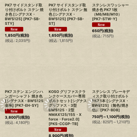
PK7 サイドスタンド取
PK7 サイドスタンド取
ステンレスワッシャー
り付けボルト ステン 焼
り付けボルト ステン 無
焼き色 PK7 1枚
き色 [シグナスX・
色 [シグナスX・
（M6/M8/M10）
BW'S125]
[
PK7-SB-
BW'S125]
[
PK7-SB-
[
PK7-STW-Y
]
STY
]
ST
]
650
円
(税別)
1,850
円
(税別)
1,650
円
(税別)
(
税込
:
715
円
)
(
税込
:
2,035
円
)
(
税込
:
1,815
円
)
PK7 ステン エンジンハ
KOSO グリファスクラ
ステンレス ブレーキデ
ンガーシャフト 焼き色
ンクケースカバー専用
ィスク取り付けボルト
[シグナスX・BW'S125
ボルトセット[シグナス
PK7 1本 [シグナスX・
全車]
[
PK7-EH-SY
]
グリファス・3型
BWS125]（無色/焼き
BW'S125・2型
色）
[
PK7-BDB
]
NMAX125/155・X
750
円
～1,100
円
(税別)
3,800
円
(税別)
force・Force2.0]
(
税込
:
825
円
～1,210
円
)
(
税込
:
4,180
円
)
[
PKS-CCGP-TB
]
8,900
円
(税別)