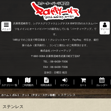
兵庫県尼崎市で、シグナスグリファスとシグナスX･BW'S125のカスタムパー
ツをメインにオートバイパーツの販売をしている「パーティーアップ」で
メニュー
マイペー
ジ
す。
14時までのご注文で即日発送！！クレジットカード、PayPay、代引き、銀行
振り込み（楽天銀行）、コンビニ後払いがご利用頂けます。
株式会社 パーティーアップ
〒660-0084 兵庫県尼崎市武庫川町2丁目67
TEL：06-6439-7006
FAX：06-6439-7006
定休日：日曜日 祝日
カテゴリー一覧
ご利用案内
特商法表示
ログイン
カート
カレンダー
>
>
ステンレス
ホーム
ボルト・ナット （チタン・ステン各種）
ステンレス