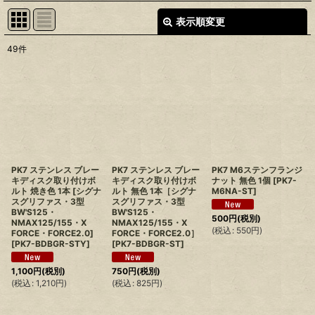
表示順変更
閉じる
49
件
表示数
:
並び順
:
絞り込む
PK7 ステンレス ブレー
PK7 ステンレス ブレー
PK7 M6ステンフランジ
キディスク取り付けボ
キディスク取り付けボ
ナット 無色 1個
[
PK7-
ルト 焼き色 1本 [シグナ
ルト 無色 1本［シグナ
M6NA-ST
]
スグリファス・3型
スグリファス・3型
BW'S125・
BW'S125・
500
円
(税別)
NMAX125/155・X
NMAX125/155・X
(
税込
:
550
円
)
FORCE・FORCE2.0]
FORCE・FORCE2.0］
[
PK7-BDBGR-STY
]
[
PK7-BDBGR-ST
]
1,100
円
(税別)
750
円
(税別)
(
税込
:
1,210
円
)
(
税込
:
825
円
)