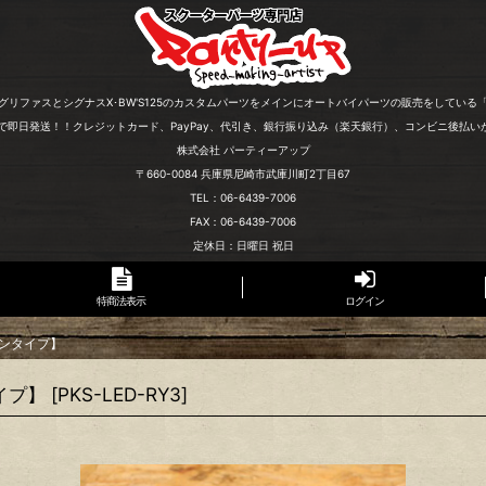
グリファスとシグナスX･BW'S125のカスタムパーツをメインにオートバイパーツの販売をしている
文で即日発送！！クレジットカード、PayPay、代引き、銀行振り込み（楽天銀行）、コンビニ後払い
株式会社 パーティーアップ
〒660-0084 兵庫県尼崎市武庫川町2丁目67
TEL：06-6439-7006
FAX：06-6439-7006
定休日：日曜日 祝日
特商法表示
ログイン
ョンタイプ】
イプ】
[
PKS-LED-RY3
]