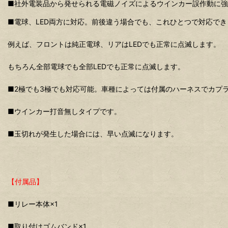
■社外電装品から発せられる電磁ノイズによるウインカー誤作動に
■電球、LED両方に対応。前後違う場合でも、これひとつで対応でき
例えば、フロントは純正電球、リアはLEDでも正常に点滅します。
もちろん全部電球でも全部LEDでも正常に点滅します。
■2極でも3極でも対応可能。車種によっては付属のハーネスでカプ
■ウインカー打音無しタイプです。
■玉切れが発生した場合には、早い点滅になります。
【付属品】
■リレー本体×1
■取り付けゴムバンド×1