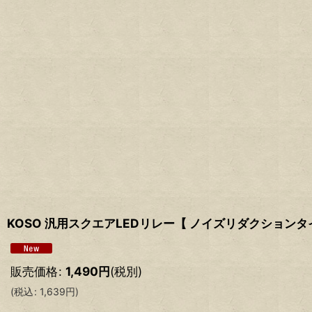
KOSO 汎用スクエアLEDリレー【 ノイズリダクションタ
販売価格
:
1,490
円
(税別)
(
税込
:
1,639
円
)