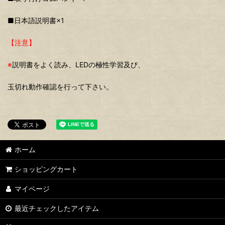
■日本語説明書×1
【注意】
※
説明書をよく読み、LEDの極性学習及び、
玉切れ動作確認を行って下さい。
ホーム
ショッピングカート
マイページ
最近チェックしたアイテム