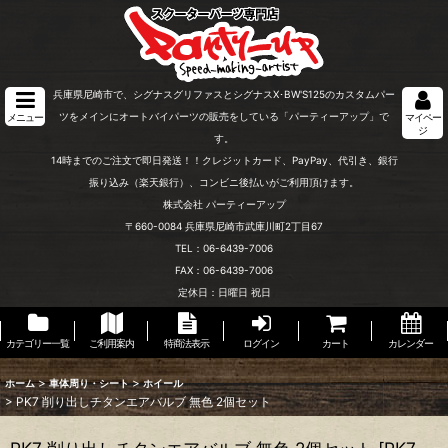
兵庫県尼崎市で、シグナスグリファスとシグナスX･BW'S125のカスタムパー
ツをメインにオートバイパーツの販売をしている「パーティーアップ」で
メニュー
マイペー
ジ
す。
14時までのご注文で即日発送！！クレジットカード、PayPay、代引き、銀行
振り込み（楽天銀行）、コンビニ後払いがご利用頂けます。
株式会社 パーティーアップ
〒660-0084 兵庫県尼崎市武庫川町2丁目67
TEL：06-6439-7006
FAX：06-6439-7006
定休日：日曜日 祝日
カテゴリー一覧
ご利用案内
特商法表示
ログイン
カート
カレンダー
>
>
ホーム
車体周り・シート
ホイール
>
PK7 削り出しチタンエアバルブ 無色 2個セット