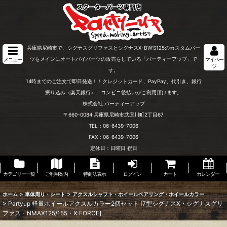
兵庫県尼崎市で、シグナスグリファスとシグナスX･BW'S125のカスタムパー
ツをメインにオートバイパーツの販売をしている「パーティーアップ」で
メニュー
マイペー
ジ
す。
14時までのご注文で即日発送！！クレジットカード、PayPay、代引き、銀行
振り込み（楽天銀行）、コンビニ後払いがご利用頂けます。
株式会社 パーティーアップ
〒660-0084 兵庫県尼崎市武庫川町2丁目67
TEL：06-6439-7006
FAX：06-6439-7006
定休日：日曜日 祝日
カテゴリー一覧
ご利用案内
特商法表示
ログイン
カート
カレンダー
>
>
ホーム
車体周り・シート
アクスルシャフト・ホイールベアリング・ホイールカラー
>
Partyup 軽量ホイールアクスルカラー2個セット [7型シグナスX・シグナスグリ
ファス・NMAX125/155・X FORCE]