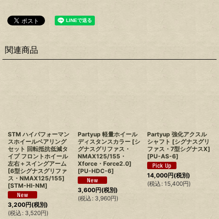
関連商品
STM ハイパフォーマン
Partyup 軽量ホイール
Partyup 強化アクスル
スホイールベアリング
ディスタンスカラー [シ
シャフト [シグナスグリ
セット 回転抵抗低減タ
グナスグリファス・
ファス・7型シグナスX]
イプ フロントホイール
NMAX125/155・
[
PU-AS-6
]
左右＋スイングアーム
Xforce・Force2.0]
(
[6型シグナスグリファ
[
PU-HDC-6
]
14,000
円
(税別)
ス・NMAX125/155]
(
税込
:
15,400
円
)
[
STM-HI-NM
]
3,600
円
(税別)
(
税込
:
3,960
円
)
3,200
円
(税別)
(
税込
:
3,520
円
)