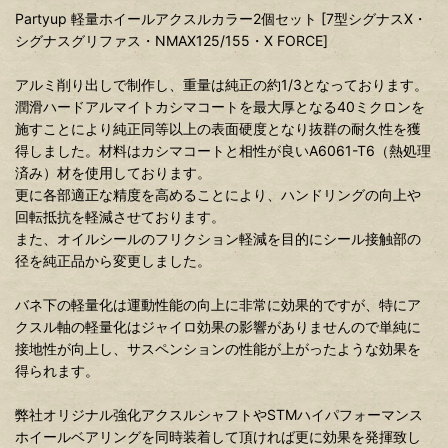
Partyup 軽量ホイールアクスルカラー2個セット [7型シグナスX・
シグナスグリファス・NMAX125/155・X FORCE]
アルミ削り出しで制作し、重量は純正の約1/3となっております。
潤滑ハードアルマイトカシマコートを最大厚となる40ミクロンを
施すことにより純正同等以上の表面硬度となり抜群の耐久性を獲
得しました。材料はカシマコートと相性が良いA6061-T6（熱処理
済み）材を使用しております。
更に各部適正な精度を高めることにより、ハンドリングの向上や
回転抵抗を軽減させております。
また、オイルシールのフリクション軽減を目的にシール接触部の
径を純正品から変更しました。
バネ下の軽量化は運動性能の向上に非常に効果的ですが、特にア
クスル軸の軽量化はジャイロ効果の影響がありませんので単純に
接地性が向上し、サスペンションの性能が上がったような効果を
得られます。
弊社オリジナル強化アクスルシャフトやSTMハイパフォーマンス
ホイールベアリングを同時装着して頂ければ更に効果を発揮致し