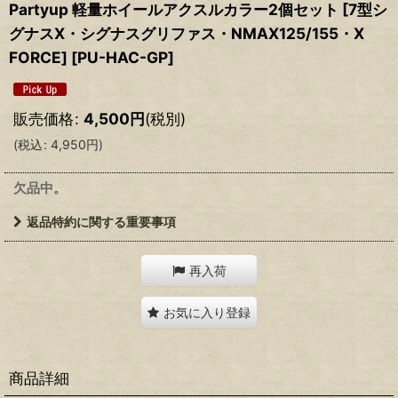
Partyup 軽量ホイールアクスルカラー2個セット [7型シ
グナスX・シグナスグリファス・NMAX125/155・X
FORCE]
[
PU-HAC-GP
]
販売価格
:
4,500
円
(税別)
(
税込
:
4,950
円
)
欠品中。
返品特約に関する重要事項
再入荷
お気に入り登録
商品詳細