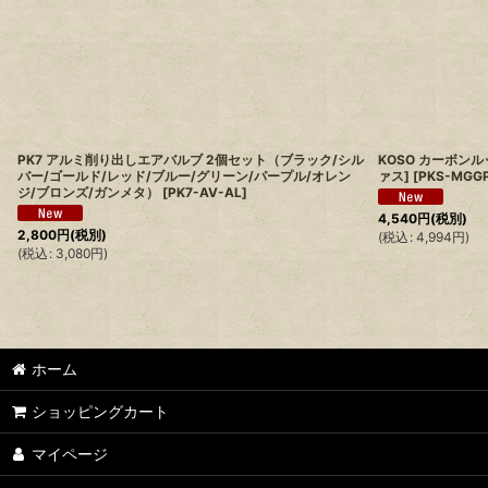
PK7 アルミ削り出しエアバルブ 2個セット（ブラック/シル
KOSO カーボン
バー/ゴールド/レッド/ブルー/グリーン/パープル/オレン
ァス]
[
PKS-MGGP
ジ/ブロンズ/ガンメタ）
[
PK7-AV-AL
]
4,540
円
(税別)
2,800
円
(税別)
(
税込
:
4,994
円
)
(
税込
:
3,080
円
)
ホーム
ショッピングカート
マイページ