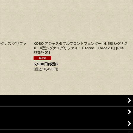
シグナス グリファ
KOSO アジャスタブルフロントフェンダー [4.5型シグナス
X・6型シグナスグリファス・X force・Force2.0]
[
PKS-
FFGP-01
]
5,900
円
(税別)
(
(
税込
:
6,490
円
)