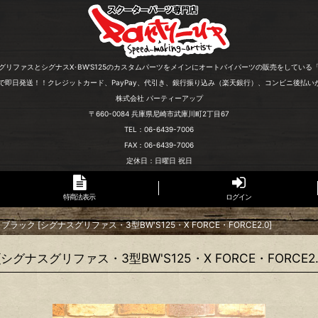
グリファスとシグナスX･BW'S125のカスタムパーツをメインにオートバイパーツの販売をしている
文で即日発送！！クレジットカード、PayPay、代引き、銀行振り込み（楽天銀行）、コンビニ後払い
株式会社 パーティーアップ
〒660-0084 兵庫県尼崎市武庫川町2丁目67
TEL：06-6439-7006
FAX：06-6439-7006
定休日：日曜日 祝日
特商法表示
ログイン
ブラック [シグナスグリファス・3型BW'S125・X FORCE・FORCE2.0]
シグナスグリファス・3型BW'S125・X FORCE・FORCE2.