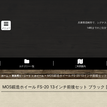
兵庫県尼崎市で、シグナス
14時までのご注
メニュー
カテゴリー一覧
ご利用案内
>
>
>
MOS鍛造ホイール FS-20 13インチ前後セット 
ホーム
車体周り・シート
ホイール
MOS鍛造ホイール FS-20 13インチ前後セット ブラック [