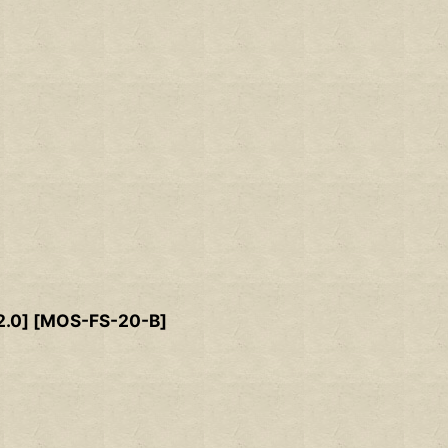
.0]
[
MOS-FS-20-B
]