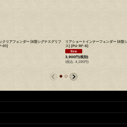
ルックリアフェンダー [6型シグナスグリフ
リアショートインナーフェンダー [6型
-01
]
ス]
[
PU-RF-6
]
3,900
円
(税別)
(
税込
:
4,290
円
)