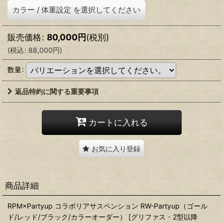
カラー
/
体重設定
を選択してください
販売価格
:
80,000
円
(税別)
(
税込
:
88,000
円
)
数量
:
返品特約に関する重要事項
カートに入れる
お気に入り登録
商品詳細
RPM×Partyup コラボリアサスペンション RW-Partyup（ゴール
ド/レッド/ブラック/カラーオーダー） [グリファス・2型以降