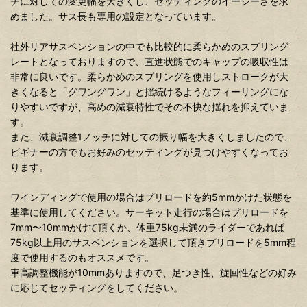
チに対しての変更幅を大きくし、セッティングのイージーさを求
めました。サス長も専用の設定となっています。
社外リアサスペンションの中でも比較的に柔らかめのスプリング
レートとなっておりますので、直進状態でのキャップの吸収性は
非常に良いです。柔らかめのスプリングを使用しストロークが大
きくなると「グワングワン」と揺続けるようなフィーリングにな
りやすいですが、高めの減衰特性でその不快な揺れを抑えていま
す。
また、減衰調整1ノッチに対しての振り幅を大きくしましたので、
ビギナーの方でもお好みのセッティングが見つけやすくなってお
ります。
ワインディングで使用の場合はプリロードを約5mmかけた状態を
基準に使用してください。サーキット走行の場合はプリロードを
7mm〜10mmかけて頂くか、体重75kg未満のライダーであれば
75kg以上用のサスペンションを選択して頂きプリロードを5mm程
度で使用するのもオススメです。
車高調整機能が10mmありますので、足つき性、旋回性などの好み
に応じてセッティングをしてください。