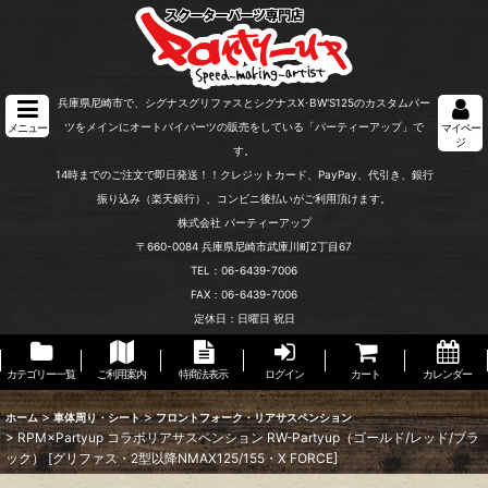
兵庫県尼崎市で、シグナスグリファスとシグナスX･BW'S125のカスタムパー
ツをメインにオートバイパーツの販売をしている「パーティーアップ」で
メニュー
マイペー
ジ
す。
14時までのご注文で即日発送！！クレジットカード、PayPay、代引き、銀行
振り込み（楽天銀行）、コンビニ後払いがご利用頂けます。
株式会社 パーティーアップ
〒660-0084 兵庫県尼崎市武庫川町2丁目67
TEL：06-6439-7006
FAX：06-6439-7006
定休日：日曜日 祝日
カテゴリー一覧
ご利用案内
特商法表示
ログイン
カート
カレンダー
>
>
ホーム
車体周り・シート
フロントフォーク・リアサスペンション
>
RPM×Partyup コラボリアサスペンション RW-Partyup（ゴールド/レッド/ブラ
ック） [グリファス・2型以降NMAX125/155・X FORCE]