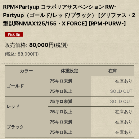
RPM×Partyup コラボリアサスペンション RW-
Partyup（ゴールド/レッド/ブラック） [グリファス・2
型以降NMAX125/155・X FORCE]
[
RPM-PURW-
]
販売価格
:
80,000
円
(税別)
(
税込
:
88,000
円
)
カラー
体重設定
在庫
75キロ未満
在庫あり
ゴールド
75キロ以上
SOLD OUT
75キロ未満
SOLD OUT
レッド
75キロ以上
在庫あり
75キロ未満
在庫あり
ブラック
75キロ以上
在庫あり