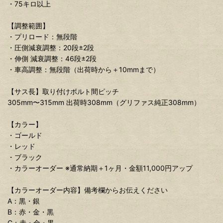
・75キロ以上
【調整範囲】
・プリロード：無段階
・圧側減衰調整：20段±2段
・伸側 減衰調整：46段±2段
・車高調整：無段階（出荷時から＋10mmまで）
【サス長】取り付けボルト間ピッチ
305mm〜315mm 出荷時308mm（グリファス純正308mm）
【カラー】
・ゴールド
・レッド
・ブラック
・カラーオーダー ※通常納期＋1ヶ月・金額11,000円アップ
【カラーオーダー内容】備考欄からお伝えください
A：黒・銀
B：赤・金・黒
C：赤・金・黒