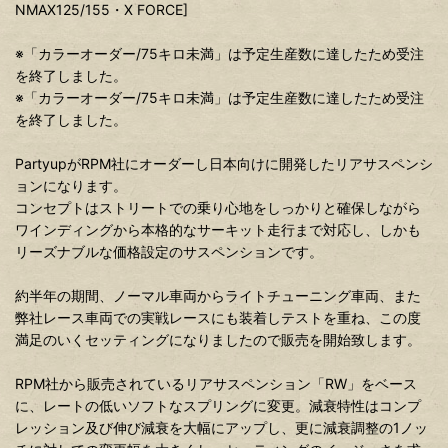
NMAX125/155・X FORCE]
※「カラーオーダー/75キロ未満」は予定生産数に達したため受注
を終了しました。
※「カラーオーダー/75キロ未満」は予定生産数に達したため受注
を終了しました。
PartyupがRPM社にオーダーし日本向けに開発したリアサスペンシ
ョンになります。
コンセプトはストリートでの乗り心地をしっかりと確保しながら
ワインディングから本格的なサーキット走行まで対応し、しかも
リーズナブルな価格設定のサスペンションです。
約半年の期間、ノーマル車両からライトチューニング車両、また
弊社レース車両での実戦レースにも装着しテストを重ね、この度
満足のいくセッティングになりましたので販売を開始致します。
RPM社から販売されているリアサスペンション「RW」をベース
に、レートの低いソフトなスプリングに変更。減衰特性はコンプ
レッション及び伸び減衰を大幅にアップし、更に減衰調整の1ノッ