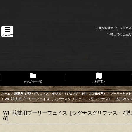
兵庫県尼崎市で、シグナス
14時までのご注
メニュー
カテゴリー一覧
ご利用案内
>
>
ホーム
駆動系（7型・グリファス・NMAX・マジェスティS他・水冷E/G系）
プーリーキット
>
WF 競技用プーリーフェイス［シグナスグリファス・7型シグナスX・3型BW'S125・NMA
WF 競技用プーリーフェイス［シグナスグリファス・7型シグナスX・
6
]