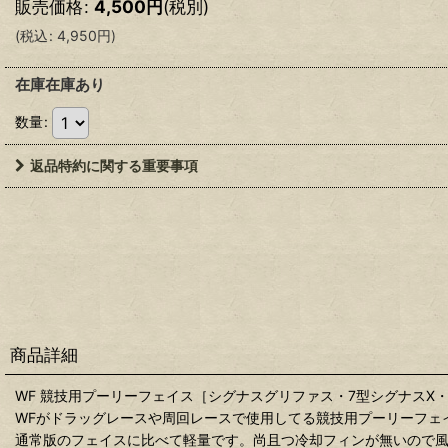
販売価格
:
4,500
円
(税別)
(
税込
:
4,950
円
)
在庫在庫あり
数量
:
返品特約に関する重要事項
商品詳細
WF 競技用プーリーフェイス［シグナスグリファス・7型シグナスX・3型BW'S1
WFがドラッグレースや周回レースで使用してる競技用プーリーフェ
通常版のフェイスに比べて軽量です。尚且つ冷却フィンが無いので