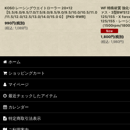
KOSO レーシングウエイトローラー 20×12
WF 特殊材質 強
【5.5/6.0/6.5/7.0/7.5/8.0/8.5/9.0/9.5/10.0/10.5/11.0
ァス・3型BW'S1
/11.5/12.0/12.5/13.0/14.0/15.0 G】
[
PKS-RWR
]
125/155・X fo
125/155・レーシ
990
円
(税別)
（1500rpm/180
(
税込
:
1,089
円
)
1,800
円
(税別)
(
税込
:
1,980
円
)
ホーム
ショッピングカート
マイページ
最近チェックしたアイテム
カレンダー
特定商取引法表示
ご利用案内