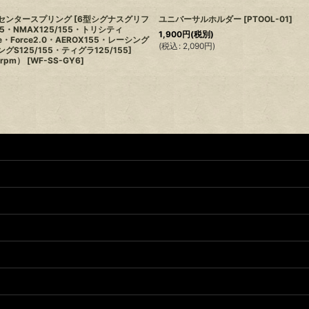
化センタースプリング [6型シグナスグリフ
ユニバーサルホルダー
[
PTOOL-01
]
25・NMAX125/155・トリシティ
1,900
円
(税別)
rce・Force2.0・AEROX155・レーシング
(
税込
:
2,090
円
)
ングS125/155・ティグラ125/155]
0rpm）
[
WF-SS-GY6
]