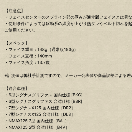
【注意点】
・フェイスセンターのスプライン部の厚みが通常版フェイスとは異
・使用条件によっては駆動系の温度が上がり熱ダレやベルト切れを
ご使用ください。
【スペック】
・フェイス重量：148g（通常版193g）
・フェイス直径：140mm
・フェイス角度：13.7度
※計測値は弊社手計測ですので、メーカー公表値や商品誤差による差
【適合車種】
・6型シグナスグリファス 国内仕様 [BKG]
・6型シグナスグリファス 台湾仕様 [B8R]
・7型シグナスX125 国内仕様［DR2］
・7型シグナスX125 台湾仕様［DL8］
・NMAX125 2型 国内仕様［BAL］
・NMAX125 2型 台湾仕様［B4V］