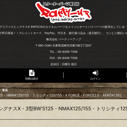
グリファスとシグナスX･BW'S125のカスタムパーツをメインにオートバイパーツの販売をしている
文で即日発送！！クレジットカード、PayPay、代引き、銀行振り込み（楽天銀行）、コンビニ後払い
株式会社 パーティーアップ
〒660-0084 兵庫県尼崎市武庫川町2丁目67
TEL：06-6439-7006
FAX：06-6439-7006
定休日：日曜日 祝日
特商法表示
ログイン
・単品
X125/155・トリシティ125/155・X FORCE・FORCE2.0・AEROX155］
3型BW'S125・NMAX125/155・トリシティ125/155