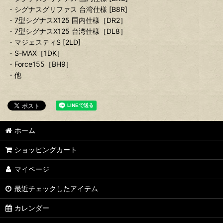
・シグナスグリファス 台湾仕様 [B8R]
・7型シグナスX125 国内仕様［DR2］
・7型シグナスX125 台湾仕様［DL8］
・マジェスティS [2LD]
・S-MAX［1DK］
・Force155［BH9］
・他
ホーム
ショッピングカート
マイページ
最近チェックしたアイテム
カレンダー