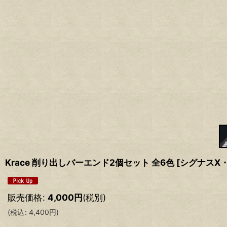
Krace 削り出しバーエンド2個セット 全6色 [シグナス
販売価格
:
4,000
円
(税別)
(
税込
:
4,400
円
)