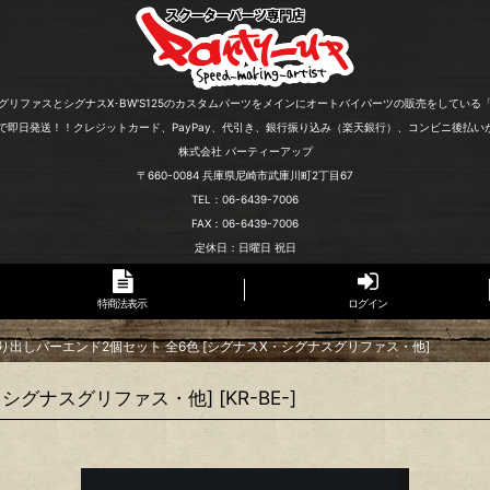
グリファスとシグナスX･BW'S125のカスタムパーツをメインにオートバイパーツの販売をしている
文で即日発送！！クレジットカード、PayPay、代引き、銀行振り込み（楽天銀行）、コンビニ後払い
株式会社 パーティーアップ
〒660-0084 兵庫県尼崎市武庫川町2丁目67
TEL：06-6439-7006
FAX：06-6439-7006
定休日：日曜日 祝日
特商法表示
ログイン
 削り出しバーエンド2個セット 全6色 [シグナスX・シグナスグリファス・他]
X・シグナスグリファス・他]
[
KR-BE-
]