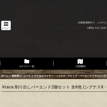
兵庫県尼崎市で、シグナス
14時までのご注
メニュー
カテゴリー一覧
ご利用案内
>
>
>
Krace
ホーム
車体周り・シート
アクセルワイヤー・ハイスロ・グリップ・バーエンド
Krace 削り出しバーエンド2個セット 全6色 [シグナス