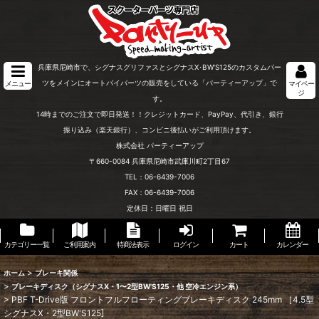
兵庫県尼崎市で、シグナスグリファスとシグナスX･BW'S125のカスタムパー
ツをメインにオートバイパーツの販売をしている「パーティーアップ」で
メニュー
マイペー
ジ
す。
14時までのご注文で即日発送！！クレジットカード、PayPay、代引き、銀行
振り込み（楽天銀行）、コンビニ後払いがご利用頂けます。
株式会社 パーティーアップ
〒660-0084 兵庫県尼崎市武庫川町2丁目67
TEL：06-6439-7006
FAX：06-6439-7006
定休日：日曜日 祝日
カテゴリー一覧
ご利用案内
特商法表示
ログイン
カート
カレンダー
>
ホーム
ブレーキ関係
>
ブレーキディスク（シグナスX・1〜2型BW'S125・他 空冷エンジン系）
>
PBF T-Drive版 フロントフルフローティングブレーキディスク 245mm ［4.5型
シグナスX・2型BW'S125]