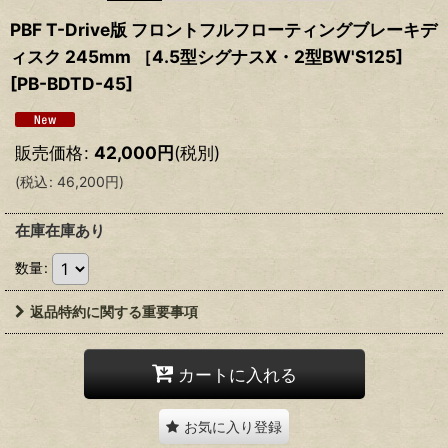
PBF T-Drive版 フロントフルフローティングブレーキデ
ィスク 245mm ［4.5型シグナスX・2型BW'S125]
[
PB-BDTD-45
]
販売価格
:
42,000
円
(税別)
(
税込
:
46,200
円
)
在庫在庫あり
数量
:
返品特約に関する重要事項
カートに入れる
お気に入り登録