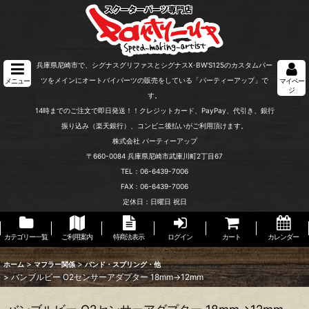
兵庫県尼崎市で、シグナスグリファスとシグナスX･BW'S125のカスタムパー
ツをメインにオートバイパーツの販売をしている「パーティーアップ」で
メニュー
マイペー
ジ
す。
14時までのご注文で即日発送！！クレジットカード、PayPay、代引き、銀行
振り込み（楽天銀行）、コンビニ後払いがご利用頂けます。
株式会社 パーティーアップ
〒660-0084 兵庫県尼崎市武庫川町2丁目67
TEL：06-6439-7006
FAX：06-6439-7006
定休日：日曜日 祝日
カテゴリー一覧
ご利用案内
特商法表示
ログイン
カート
カレンダー
>
>
ホーム
マフラー関係
バンド・スプリング・他
>
バンブルビー O2センサーアダプター 18mm→12mm