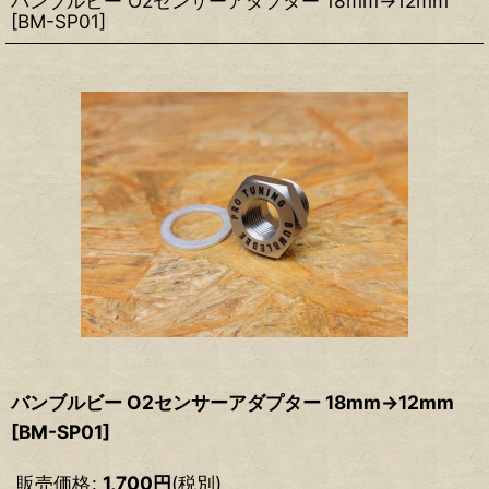
バンブルビー O2センサーアダプター 18mm→12mm
[
BM-SP01
]
バンブルビー O2センサーアダプター 18mm→12mm
[
BM-SP01
]
販売価格
:
1,700
円
(税別)