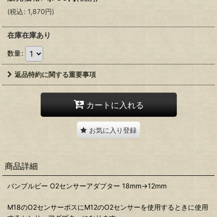
(
税込
:
1,870
円
)
在庫在庫あり
数量
:
返品特約に関する重要事項
カートに入れる
お気に入り登録
商品詳細
バンブルビー O2センサーアダプター 18mm→12mm
M18のO2センサーボスにM12のO2センサーを使用するときに使用