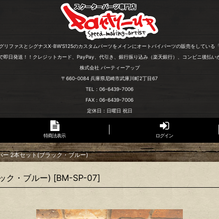
グリファスとシグナスX･BW'S125のカスタムパーツをメインにオートバイパーツの販売をしている
文で即日発送！！クレジットカード、PayPay、代引き、銀行振り込み（楽天銀行）、コンビニ後払い
株式会社 パーティーアップ
〒660-0084 兵庫県尼崎市武庫川町2丁目67
TEL：06-6439-7006
FAX：06-6439-7006
定休日：日曜日 祝日
特商法表示
ログイン
ー 2本セット(ブラック・ブルー)
ック・ブルー)
[
BM-SP-07
]