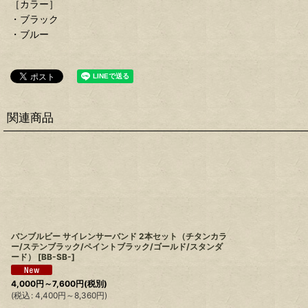
［カラー］
・ブラック
・ブルー
関連商品
バンブルビー サイレンサーバンド 2本セット（チタンカラ
ー/ステンブラック/ペイントブラック/ゴールド/スタンダ
ード）
[
BB-SB-
]
4,000
円
～7,600
円
(税別)
(
税込
:
4,400
円
～8,360
円
)