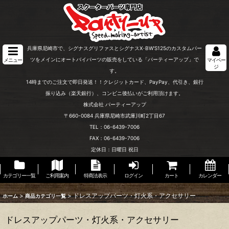
兵庫県尼崎市で、シグナスグリファスとシグナスX･BW'S125のカスタムパー
ツをメインにオートバイパーツの販売をしている「パーティーアップ」で
メニュー
マイペー
ジ
す。
14時までのご注文で即日発送！！クレジットカード、PayPay、代引き、銀行
振り込み（楽天銀行）、コンビニ後払いがご利用頂けます。
株式会社 パーティーアップ
〒660-0084 兵庫県尼崎市武庫川町2丁目67
TEL：06-6439-7006
FAX：06-6439-7006
定休日：日曜日 祝日
カテゴリー一覧
ご利用案内
特商法表示
ログイン
カート
カレンダー
>
>
ドレスアップパーツ・灯火系・アクセサリー
ホーム
商品カテゴリ一覧
ドレスアップパーツ・灯火系・アクセサリー