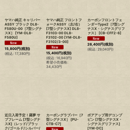
ヤマハ純正 キャリパー
ヤマハ純正 フロントフ
カーボンフロントフェ
ASSY ブラック DL8-
ォークASSY（左/右）
ンダーType2［7型シグ
F580U-00［7型シグナ
[7型シグナスX] DL8-
ナスX・シグナスグリフ
スX］
[
YM-DL8-
F3103-00 DL8-
ァス］
[
CB-CFF2-6
]
F580U
]
F3102-00
[
YM-DL8-
F3102/3-00
]
26,400
円
(税別)
15,800
円
(税別)
(
税込
:
29,040
円
)
15,400
円
(税別)
(
税込
:
17,380
円
)
(
税込
:
16,940
円
)
希望小売価格
:
34,430
円
近日入荷予定！羅夢 サ
カーボングラブバー［7
ボアアップ用デコンプ
ブフレーム [7型シグナ
型シグナスX］
[
PU-
ピン [7型シグナスX・
スX]（レッド/ブラッ
CTB-C7
]
シグナスグリファス]
ク/ゴールド/シルバー/
[
YM-DC
]