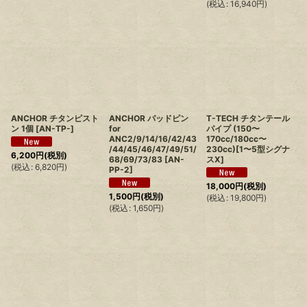
(
税込
:
16,940
円
)
ANCHOR チタンピスト
ANCHOR パッドピン
T-TECH チタンテール
ン 1個
[
AN-TP-
]
for
パイプ (150〜
ANC2/9/14/16/42/43
170cc/180cc〜
/44/45/46/47/49/51/
230cc)[1〜5型シグナ
6,200
円
(税別)
68/69/73/83
[
AN-
スX]
(
税込
:
6,820
円
)
PP-2
]
18,000
円
(税別)
1,500
円
(税別)
(
税込
:
19,800
円
)
(
税込
:
1,650
円
)