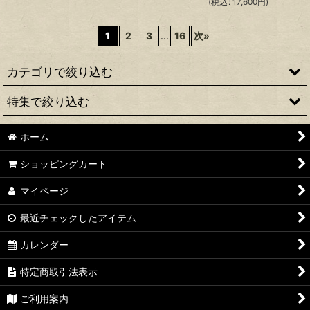
(
税込
:
17,600
円
)
1
2
3
...
16
次
»
カテゴリで絞り込む
特集で絞り込む
厳選！車体販売コーナー
ホーム
中古品コーナー
シグナスX1型 国内仕様
ショッピングカート
アウトレット品！セール品！！
シグナスX1型 台湾仕様
マイページ
エンジン関係
シグナスX2型 国内仕様
最近チェックしたアイテム
駆動系（シグナスX・1〜2型BW'S125・空冷E/G系）
シグナスX2型 台湾仕様
カレンダー
駆動系（7型・グリファス・NMAX・マジェスティS他・水冷
シグナスX3型 国内仕様
E/G系）
特定商取引法表示
シグナスX3型 台湾仕様
ご利用案内
マフラー関係