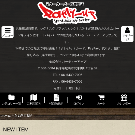
兵庫県尼崎市で、シグナスグリファスとシグナスX･BW'S125のカスタムパー
ツをメインにオートバイパーツの販売をしている「パーティーアップ」で
メニュー
マイペー
ジ
す。
14時までのご注文で即日発送！！クレジットカード、PayPay、代引き、銀行
振り込み（楽天銀行）、コンビニ後払いがご利用頂けます。
株式会社 パーティーアップ
〒660-0084 兵庫県尼崎市武庫川町2丁目67
TEL：06-6439-7006
FAX：06-6439-7006
定休日：日曜日 祝日
カテゴリー一覧
ご利用案内
特商法表示
ログイン
カート
カレンダー
>
NEW ITEM
ホーム
NEW ITEM