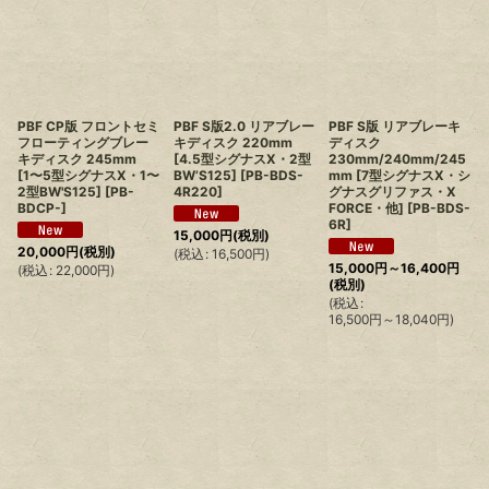
PBF CP版 フロントセミ
PBF S版2.0 リアブレー
PBF S版 リアブレーキ
フローティングブレー
キディスク 220mm
ディスク
キディスク 245mm
[4.5型シグナスX・2型
230mm/240mm/245
[1〜5型シグナスX・1〜
BW’S125]
[
PB-BDS-
mm [7型シグナスX・シ
2型BW'S125]
[
PB-
4R220
]
グナスグリファス・X
BDCP-
]
FORCE・他]
[
PB-BDS-
6R
]
15,000
円
(税別)
20,000
円
(税別)
(
税込
:
16,500
円
)
15,000
円
～16,400
円
(
税込
:
22,000
円
)
(税別)
(
税込
:
16,500
円
～18,040
円
)