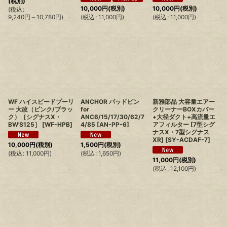
(税別)
10,000
円
(税別)
10,000
円
(税別)
(
税込
:
9,240
円
～10,780
円
)
(
税込
:
11,000
円
)
(
税込
:
11,000
円
)
WF ハイスピードプーリ
ANCHOR パッドピン
新雅部品 大容量エアー
ー 大改（ピンク/ブラッ
for
クリーナーBOXカバー
ク）［シグナスX・
ANC6/15/17/30/62/7
+大径ダクト+高流量エ
BW'S125］
[
WF-HPB
]
4/85
[
AN-PP-6
]
アフィルター [7型シグ
ナスX・7型シグナス
XR]
[
SY-ACDAF-7
]
10,000
円
(税別)
1,500
円
(税別)
(
税込
:
11,000
円
)
(
税込
:
1,650
円
)
11,000
円
(税別)
(
税込
:
12,100
円
)