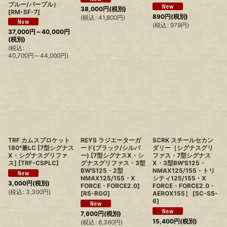
ブルー/パープル）
38,000
円
(税別)
[
RM-SF-7
]
890
円
(税別)
(
税込
:
41,800
円
)
(
税込
:
979
円
)
37,000
円
～40,000
円
(税別)
(
税込
:
40,700
円
～44,000
円
)
TRF カムスプロケット
REYS ラジエーターガ
SCRK スチールセカン
180°兼LC [7型シグナス
ード(ブラック/シルバ
ダリー［シグナスグリ
X・シグナスグリファ
ー) [7型シグナスX・シ
ファス・7型シグナス
ス]
[
TRF-CSPLC
]
グナスグリファス・3型
X・3型BW'S125・
BW'S125・2型
NMAX125/155・トリ
NMAX125/155・X
シティ125/155・X
3,000
円
(税別)
FORCE・FORCE2.0]
FORCE・FORCE2.0・
(
税込
:
3,300
円
)
[
RS-RGG
]
AEROX155］
[
SC-SS-
6
]
7,600
円
(税別)
15,400
円
(税別)
(
税込
:
8,360
円
)