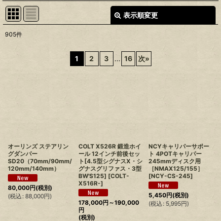
表示順変更
閉じる
905
件
表示数
:
1
2
3
...
16
次
»
並び順
:
絞り込む
オーリンズ ステアリン
COLT X526R 鍛造ホイ
NCYキャリパーサポー
グダンパー
ール 12インチ前後セッ
ト 4POTキャリパー
SD20（70mm/90mm/
ト[4.5型シグナスX・シ
245mmディスク用
120mm/140mm）
グナスグリファス・3型
［NMAX125/155］
BW'S125]
[
COLT-
[
NCY-CS-245
]
X516R-
]
80,000
円
(税別)
5,450
円
(税別)
(
税込
:
88,000
円
)
178,000
円
～190,000
(
税込
:
5,995
円
)
円
(税別)