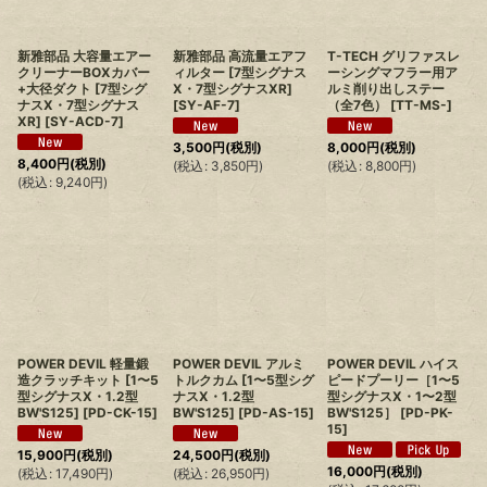
新雅部品 大容量エアー
新雅部品 高流量エアフ
T-TECH グリファスレ
クリーナーBOXカバー
ィルター [7型シグナス
ーシングマフラー用ア
+大径ダクト [7型シグ
X・7型シグナスXR]
ルミ削り出しステー
ナスX・7型シグナス
[
SY-AF-7
]
（全7色）
[
TT-MS-
]
XR]
[
SY-ACD-7
]
3,500
円
(税別)
8,000
円
(税別)
8,400
円
(税別)
(
税込
:
3,850
円
)
(
税込
:
8,800
円
)
(
税込
:
9,240
円
)
POWER DEVIL 軽量鍛
POWER DEVIL アルミ
POWER DEVIL ハイス
造クラッチキット [1〜5
トルクカム [1〜5型シグ
ピードプーリー［1〜5
型シグナスX・1.2型
ナスX・1.2型
型シグナスX・1〜2型
BW'S125]
[
PD-CK-15
]
BW'S125]
[
PD-AS-15
]
BW'S125］
[
PD-PK-
15
]
15,900
円
(税別)
24,500
円
(税別)
16,000
円
(税別)
(
税込
:
17,490
円
)
(
税込
:
26,950
円
)