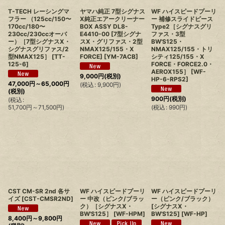
T-TECH レーシングマ
ヤマハ純正 7型シグナス
WF ハイスピードプーリ
フラー （125cc/150〜
X純正エアークリーナー
ー 補修スライドピース
170cc/180〜
BOX ASSY DL8-
Type2［シグナスグリ
230cc/230ccオーバ
E4410-00 [7型シグナ
ファス・3型
ー）［7型シグナスX・
スX・グリファス・2型
BW'S125・
シグナスグリファス/2
NMAX125/155・X
NMAX125/155・トリ
型NMAX125］
[
TT-
FORCE]
[
YM-7ACB
]
シティ125/155・X
125-6
]
FORCE・FORCE2.0・
AEROX155］
[
WF-
9,000
円
(税別)
HP-6-RPS2
]
47,000
円
～65,000
円
(
税込
:
9,900
円
)
(税別)
900
円
(税別)
(
税込
:
51,700
円
～71,500
円
)
(
税込
:
990
円
)
CST CM-SR 2nd 各サ
WF ハイスピードプーリ
WF ハイスピードプーリ
イズ
[
CST-CMSR2ND
]
ー 中改（ピンク/ブラッ
ー（ピンク/ブラック）
ク）［シグナスX・
[シグナスX・
BW'S125］
[
WF-HPM
]
BW'S125]
[
WF-HP
]
8,400
円
～9,800
円