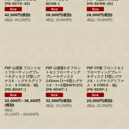
[
PB-BDTD-45
]
BDWB-
]
[
PB-BDWB-45
]
42,000
円
(税別)
28,000
円
(税別)
28,000
円
(税別)
(
税込
:
46,200
円
)
(
税込
:
30,800
円
)
(
税込
:
30,800
円
)
PBF 山道版 フロントセ
PBF 山道版2.0 フロン
PBF CP版 フロントセミ
ミフローティングブレ
トセミフローティング
フローティングブレー
ーキディスク [7型シグ
ブレーキディスク
キディスク [7型シグナ
ナスX・シグナスグリフ
245mm [1〜5型シグナ
スX・シグナスグリファ
ァス・X FORCE・他]
スX・1〜2型BW'S125]
ス・X FORCE・他]
[
PB-BDMT-
]
[
PB-BDMT-
]
[
PB-BDRP-
]
32,000
円
～36,300
円
32,000
円
(税別)
20,000
円
(税別)
(税別)
(
税込
:
35,200
円
)
(
税込
:
22,000
円
)
(
税込
:
35,200
円
～39,930
円
)