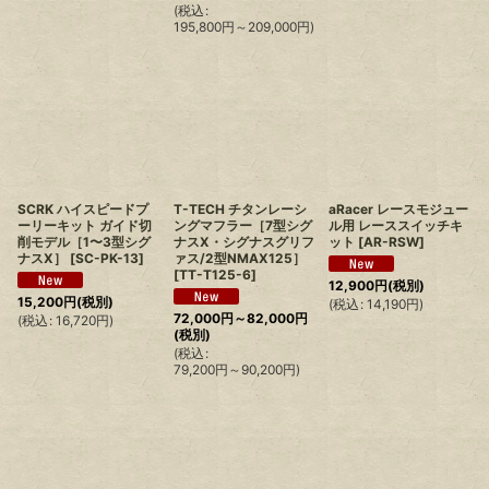
(
税込
:
195,800
円
～209,000
円
)
SCRK ハイスピードプ
T-TECH チタンレーシ
aRacer レースモジュー
ーリーキット ガイド切
ングマフラー［7型シグ
ル用 レーススイッチキ
削モデル［1〜3型シグ
ナスX・シグナスグリフ
ット
[
AR-RSW
]
ナスX］
[
SC-PK-13
]
ァス/2型NMAX125］
[
TT-T125-6
]
12,900
円
(税別)
15,200
円
(税別)
(
税込
:
14,190
円
)
72,000
円
～82,000
円
(
税込
:
16,720
円
)
(税別)
(
税込
:
79,200
円
～90,200
円
)