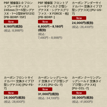
PBF 補修版2.0 フロン
PBF 補修版 フロントブ
カーボン アンダーサイ
トブレーキディスク
レーキディスク [7型シ
ドカバー 交換タイプ [7
245mm [1〜5型シグナ
グナスX・シグナスグリ
型シグナスX]
[
PU-US-
スX・1〜2型BW'S125]
ファス・X FORCE・他]
7
]
[
PB-BDRP-15F
]
[
PB-BDRP-
]
24,000
円
(税別)
8,180
円
(税別)
6,800
円
～8,180
円
(
税込
:
26,400
円
)
(税別)
(
税込
:
8,998
円
)
(
税込
:
7,480
円
～8,998
円
)
カーボン フロントサイ
カーボン レッグシール
カーボン クーリングレ
ドカバー 交換タイプ [7
ド 交換タイプ [7型シグ
ッグシールド 交換タイ
型シグナスX]
[
PU-FS-
ナスX]
[
PU-CL-7
]
プ [7型シグナスX]
7
]
[
PU-CCL-7
]
31,000
円
(税別)
26,000
円
(税別)
38,000
円
(税別)
(
税込
:
34,100
円
)
(
税込
:
28,600
円
)
(
税込
:
41,800
円
)