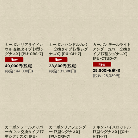
カーボン リアサイドカ
カーボン ハンドルカバ
カーボン テールライト
ウル 交換タイプ [7型シ
ー 交換タイプ [7型シグ
アンダーカバー 交換タ
グナスX]
[
PU-CRS-7
]
ナスX]
[
PU-CH-7
]
イプ [7型シグナスX]
[
PU-CTUD-7
]
40,000
円
(税別)
28,800
円
(税別)
25,800
円
(税別)
(
税込
:
44,000
円
)
(
税込
:
31,680
円
)
(
税込
:
28,380
円
)
カーボン テールアッパ
カーボンリアフェンダ
チキン ハイスロットル
ーカウル 交換タイプ [7
ー [7型シグナスX]
[7型シグナスX]
[
CH-
型シグナスX]
[
PU-
[
PU-CRF-7
]
HITH-7
]