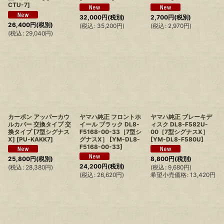
CTU-7
]
32,000
円
(税別)
2,700
円
(税別)
26,400
円
(税別)
(
税込
:
35,200
円
)
(
税込
:
2,970
円
)
(
税込
:
29,040
円
)
カーボン アッパーカウ
ヤマハ純正 フロントホ
ヤマハ純正 ブレーキデ
ルカバー 交換タイプ 交
イール ブラック DL8-
ィスク DL8-F582U-
換タイプ [7型シグナス
F5168-00-33［7型シ
00［7型シグナスX］
X]
[
PU-KAKK7
]
グナスX］
[
YM-DL8-
[
YM-DL8-F580U
]
F5168-00-33
]
25,800
円
(税別)
8,800
円
(税別)
24,200
円
(税別)
(
税込
:
28,380
円
)
(
税込
:
9,680
円
)
(
税込
:
26,620
円
)
希望小売価格
:
13,420
円