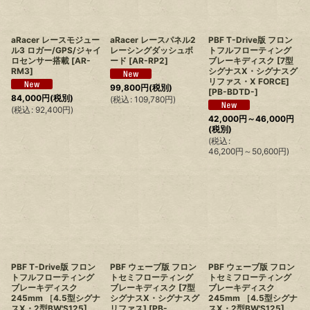
aRacer レースモジュー
aRacer レースパネル2
PBF T-Drive版 フロン
ル3 ロガー/GPS/ジャイ
レーシングダッシュボ
トフルフローティング
ロセンサー搭載
[
AR-
ード
[
AR-RP2
]
ブレーキディスク [7型
RM3
]
シグナスX・シグナスグ
リファス・X FORCE]
99,800
円
(税別)
[
PB-BDTD-
]
84,000
円
(税別)
(
税込
:
109,780
円
)
(
税込
:
92,400
円
)
42,000
円
～46,000
円
(税別)
(
税込
:
46,200
円
～50,600
円
)
PBF T-Drive版 フロン
PBF ウェーブ版 フロン
PBF ウェーブ版 フロン
トフルフローティング
トセミフローティング
トセミフローティング
ブレーキディスク
ブレーキディスク [7型
ブレーキディスク
245mm ［4.5型シグナ
シグナスX・シグナスグ
245mm ［4.5型シグナ
スX・2型BW'S125]
リファス]
[
PB-
スX・2型BW'S125]