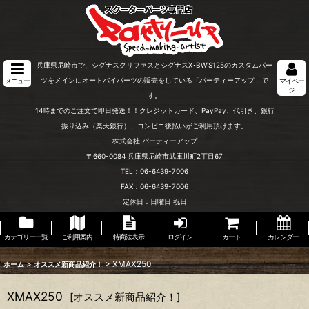
兵庫県尼崎市で、シグナスグリファスとシグナスX･BW'S125のカスタムパー
ツをメインにオートバイパーツの販売をしている「パーティーアップ」で
メニュー
マイペー
ジ
す。
14時までのご注文で即日発送！！クレジットカード、PayPay、代引き、銀行
振り込み（楽天銀行）、コンビニ後払いがご利用頂けます。
株式会社 パーティーアップ
〒660-0084 兵庫県尼崎市武庫川町2丁目67
TEL：06-6439-7006
FAX：06-6439-7006
定休日：日曜日 祝日
カテゴリー一覧
ご利用案内
特商法表示
ログイン
カート
カレンダー
>
>
XMAX250
ホーム
オススメ新商品紹介！
XMAX250
[
オススメ新商品紹介！
]