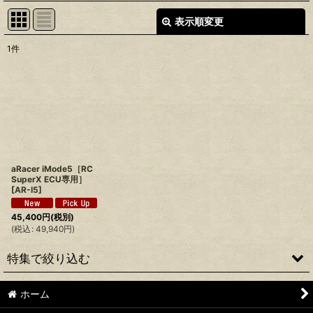
表示順変更
閉じる
1
件
表示数
:
並び順
:
絞り込む
aRacer iMode5［RC
SuperX ECU専用］
[
AR-I5
]
45,400
円
(税別)
(
税込
:
49,940
円
)
特集で絞り込む
ホーム
シグナスX1型 国内仕様