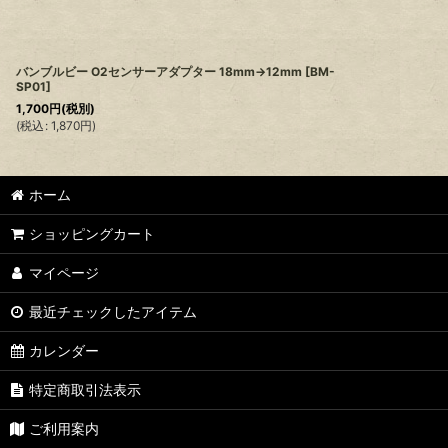
バンブルビー O2センサーアダプター 18mm→12mm
[
BM-
SP01
]
1,700
円
(税別)
(
税込
:
1,870
円
)
ホーム
ショッピングカート
マイページ
最近チェックしたアイテム
カレンダー
特定商取引法表示
ご利用案内