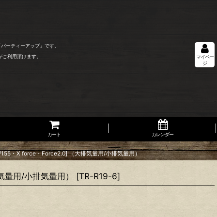
「パーティーアップ」です。
がご利用頂けます。
マイペー
ジ
カート
カレンダー
5・X force・Force2.0] （大排気量用/小排気量用）
（大排気量用/小排気量用）
[
TR-R19-6
]