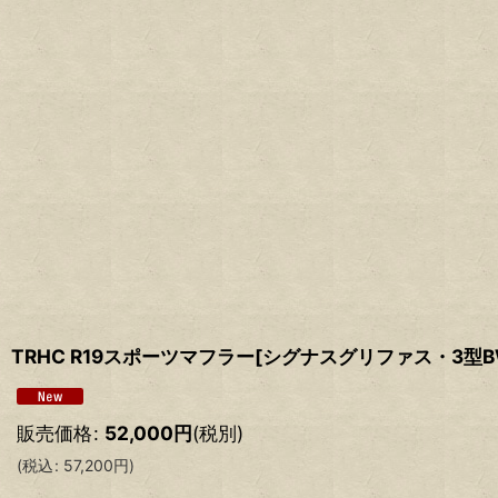
TRHC R19スポーツマフラー[シグナスグリファス・3型BW'S1
販売価格
:
52,000
円
(税別)
(
税込
:
57,200
円
)