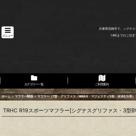
兵庫県尼崎市で、シグナス
14時までのご注
メニュー
カテゴリー一覧
ご利用案内
>
>
ホーム
マフラー関係
マフラー（7型・グリファス・NMAX・マジェスティS他・水冷E/G系）
TRHC R19スポーツマフラー[シグナスグリファス・3型BW'S1