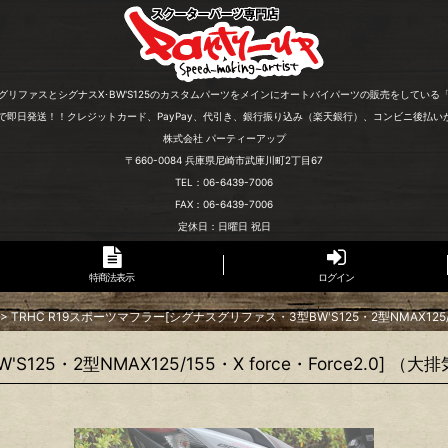
グリファスとシグナスX･BW'S125のカスタムパーツをメインにオートバイパーツの販売をしている
文で即日発送！！クレジットカード、PayPay、代引き、銀行振り込み（楽天銀行）、コンビニ後払い
株式会社 パーティーアップ
〒660-0084 兵庫県尼崎市武庫川町2丁目67
TEL：06-6439-7006
FAX：06-6439-7006
定休日：日曜日 祝日
特商法表示
ログイン
>
TRHC R19スポーツマフラー[シグナスグリファス・3型BW'S125・2型NMAX125/15
25・2型NMAX125/155・X force・Force2.0] 