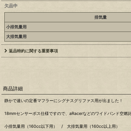
欠品中
排気量
小排気量用
大排気量用
返品特約に関する重要事項
商品詳細
静かで速いの定番マフラーにシグナスグリファス用が出ました！
18mmセンサーボス仕様ですので、aRacerなどのワイドバンド空
小排気量用（160cc以下用） / 大排気量用（160cc以上用）